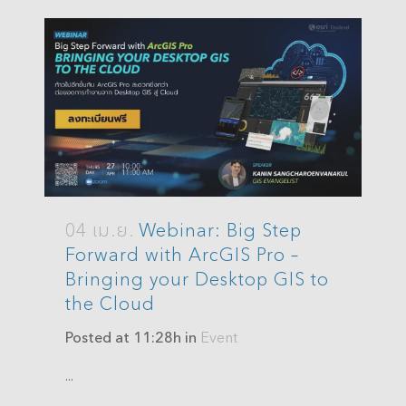
04 เม.ย.
Webinar: Big Step
Forward with ArcGIS Pro –
Bringing your Desktop GIS to
the Cloud
Posted at 11:28h
in
Event
...