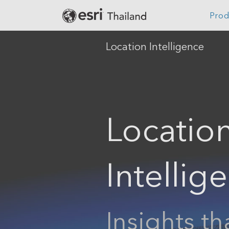
Prod
Location Intelligence
Digital Twin
Agriculture
Location Intelligence
Architecture, Eng
Construction
GeoAI
Locatio
Banking
Cloud GIS
Climate Action
Mapping
Intellig
Defense
Field Operations
Education
Spatial & Data Science
Electric
Imagery and Remote Sensing
Insights th
Real-Time Visualization &