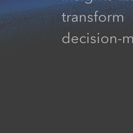
Analytics
transform
3D Visualization & Analytics
Data Management
decision-