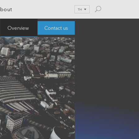
bout
TH
Contact us
Overview
le Development
tion
nications