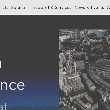
ucts
Solutions
Support & Services
News & Events
A
What is GIS?
Government
ArcGIS Business Analyst
Retail
ineering &
About ArcGIS
Health and Human Services
ArcGIS Hub
Smart City
n
ArcGIS Online
Insurance
ArcGIS GeoBIM
Sustainab
ArcGIS Pro
Manufacturing
ArcGIS Urban
Transporta
ArcGIS Enterprise
Natural Resources
ArcGIS Indoors
Telecommu
ence
ArcGIS Location Platform
Public Safety
ArcGIS Mission
Water
ArcGIS Apps
Real Estate
ArcGIS Reality
at