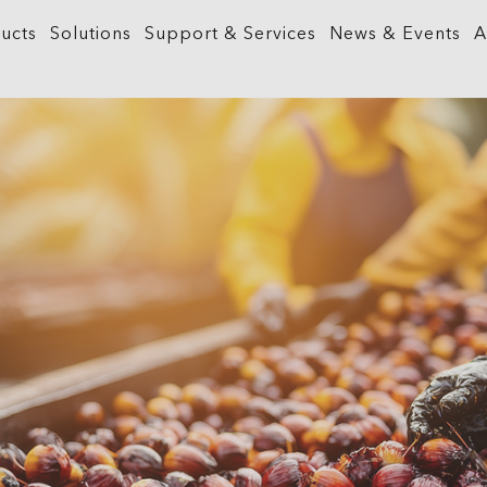
ucts
Solutions
Support & Services
News & Events
A
What is GIS?
Government
ArcGIS Business Analyst
Retail
ineering &
About ArcGIS
Health and Human Services
ArcGIS Hub
Smart City
ArcGIS Online
Insurance
ArcGIS GeoBIM
Sustainab
ArcGIS Pro
Manufacturing
ArcGIS Urban
Transporta
ArcGIS Enterprise
Natural Resources
ArcGIS Indoors
Telecommu
ArcGIS Location Platform
Public Safety
ArcGIS Mission
Water
ArcGIS Apps
Real Estate
ArcGIS Reality