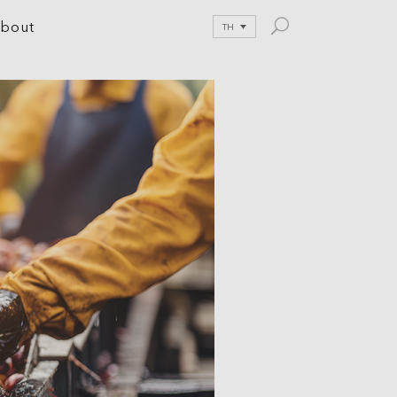
bout
TH
le Development
tion
nications