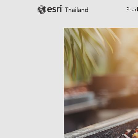
Prod
Digital Twin
Agriculture
Location Intelligence
Architecture, Eng
Construction
GeoAI
Banking
Cloud GIS
Climate Action
Mapping
Defense
Field Operations
Education
Spatial & Data Science
Electric
Imagery and Remote Sensing
Real-Time Visualization &