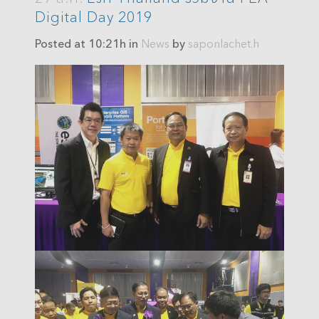
Digital Day 2019
Posted at 10:21h
in
News
by
saponlachet.h