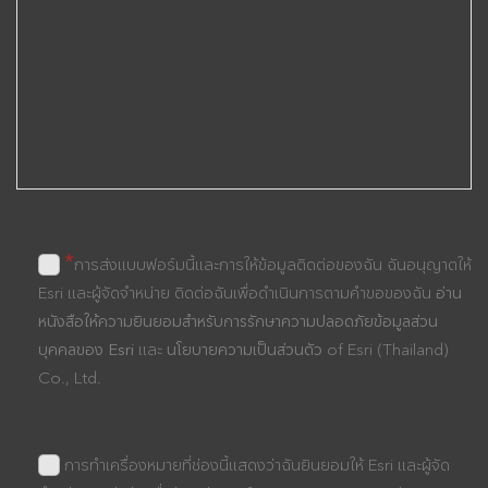
*
การส่งแบบฟอร์มนี้และการให้ข้อมูลติดต่อของฉัน ฉันอนุญาตให้
Esri และผู้จัดจำหน่าย ติดต่อฉันเพื่อดำเนินการตามคำขอของฉัน
อ่าน
หนังสือให้ความยินยอมสำหรับการรักษาความปลอดภัยข้อมูลส่วน
บุคคลของ Esri
และ
นโยบายความเป็นส่วนตัว
of Esri (Thailand)
Co., Ltd.
การทำเครื่องหมายที่ช่องนี้แสดงว่าฉันยินยอมให้ Esri และผู้จัด