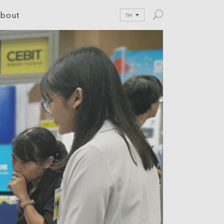
bout
TH
le Development
tion
nications