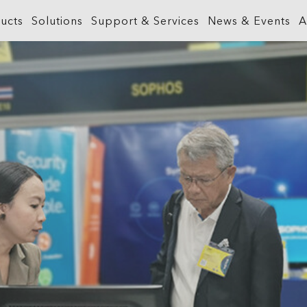
ucts
Solutions
Support & Services
News & Events
A
What is GIS?
Government
ArcGIS Business Analyst
Retail
ineering &
About ArcGIS
Health and Human Services
ArcGIS Hub
Smart City
ArcGIS Online
Insurance
ArcGIS GeoBIM
Sustainab
ArcGIS Pro
Manufacturing
ArcGIS Urban
Transporta
ArcGIS Enterprise
Natural Resources
ArcGIS Indoors
Telecommu
ArcGIS Location Platform
Public Safety
ArcGIS Mission
Water
ArcGIS Apps
Real Estate
ArcGIS Reality