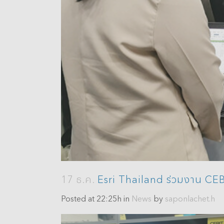
Analytics
3D Visualization & Analytics
Data Management
17 ธ.ค.
Esri Thailand ร่วมงาน C
Posted at 22:25h
in
News
by
saponlachet.h