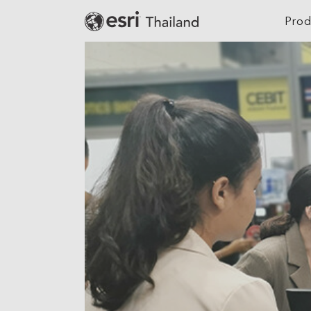
Prod
Digital Twin
Agriculture
Location Intelligence
Architecture, Eng
Construction
GeoAI
Banking
Cloud GIS
Climate Action
Mapping
Defense
Field Operations
Education
Spatial & Data Science
Electric
Imagery and Remote Sensing
Real-Time Visualization &