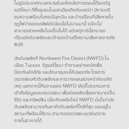
ในภูมิประเทศทะเลทรายอันแห้งแล้งทางตอนใต้ของรัฐ
แอริโซนา ที่ซึ่งชุมชนในเขตเมืองติดกับเขตป่า มีการเตรี
ยมความพร้อมในกรณีฉุกเฉิน และบ้านเรือนที่เสียหายใน
ฤดูไฟป่าของแคลิฟอร์เนียเมื่อไม่นานมานี้ แม้จะไม่
สามารถช่วยเหลือในครั้งนั้นได้ แต่เหตุการ์นี้สามารถ
เตือนนักดับเพลิงและเจ้าของบ้านถึงความเสียหายจากภัย
พิบัติ
นักดับเพลิงที่ Northwest Fire District (NWFD) ใน
เมือง Tucson รัฐแอริโซนา ทำงานอย่างหนักเพื่อ
ป้องกันอัคคีภัย และรักษาชุมชนให้ปลอดภัย โดยการ
ตรวจสอบหัวดับเพลิงและการวางแผนล่วงหน้าก่อนเกิด
เหตุ นอกจากนี้ทีมงานของ NWFD ยังมีโปรแกรมการ
เข้าถึงข้อมูลและตรวจสอบ เพื่อช่วยหลีกเลี่ยงการบาดเจ็บ
ชีวิต และทรัพย์สิน เมื่อเกิดเพลิงไหม้ NWFD มั่นใจว่านัก
ดับเพลิงสามารถค้นหาหัวดับเพลิงที่ใกล้ที่สุด และอยู่ใน
สถานะที่พร้อมใช้งาน สามารถตรวจสอบจุดอันตราย
ภายในอาคารได้