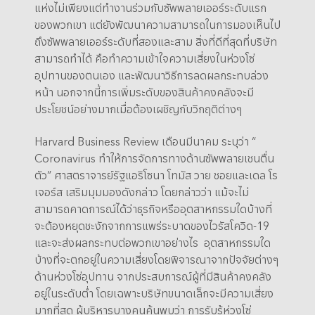
แห่งไม่เพียงแต่ทำงานร่วมกับซัพพลายเออร์ระดับแรก
ของพวกเขา แต่ยังพัฒนาความสามารถในการมองเห็นไป
ถึงซัพพลายเออร์ระดับที่สองและสาม สิ่งที่ดีที่สุดที่บริษัท
สามารถทำได้ คือทำความเข้าใจความเสี่ยงในห่วงโซ่
อุปทานของตนเอง และพัฒนาวิธีการลดผลกระทบล่วง
หน้า นอกจากนี้การเพิ่มระดับของสินค้าคงคลังจะมี
ประโยชน์อย่างมากเมื่อต้องเผชิญกับวิกฤติต่างๆ
Harvard Business Review เดือนมีนาคม ระบุว่า “
Coronavirus ทำให้การจัดการทางด้านซัพพลายเชนตื่น
ตัว” ศาสตราจารย์รัฐแอริโซนา โทมัส วาย ชอยและเดล โร
เจอร์ส เสริมมุมมองดังกล่าว โดยกล่าวว่า แม้จะไม่
สามารถคาดการณ์ได้ว่าธุรกิจหรืออุตสาหกรรมใดบ้างที่
จะต้องหยุดชะงักจากการแพร่ระบาดของไวรัสโควิด-19
และจะส่งผลกระทบต่อพวกเขาอย่างไร อุตสาหกรรมใด
บ้างที่จะตกอยู่ในความเสี่ยงโดยพิจารณาจากปัจจัยต่างๆ
ด้านห่วงโซ่อุปทาน จากประสบการณ์ผู้ที่มีสินค้าคงคลัง
อยู่ในระดับต่ำ โดยเฉพาะบริษัทขนาดเล็กจะมีความเสี่ยง
มากที่สุด ผู้บริหารบางคนค้นพบว่า การรับรู้ห่วงโซ่