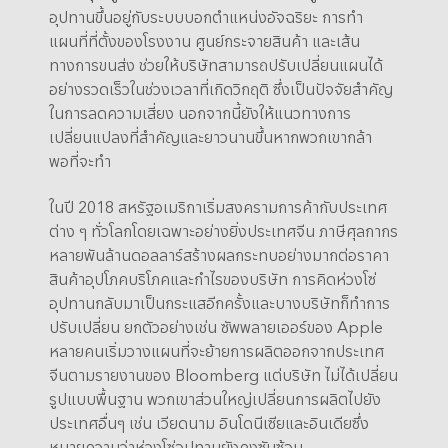
อุปทานขึ้นอยู่กับระบบบอกตำแหน่งอัจฉริยะ การทำ
แผนที่ที่ตั้งของโรงงาน ศูนย์กระจายสินค้า และเส้น
ทางการขนส่ง ช่วยให้บริษัทสามารถปรับเปลี่ยนแผนได้
อย่างรวดเร็วในช่วงเวลาที่เกิดวิกฤติ ซึ่งเป็นปัจจัยสำคัญ
ในการลดความเสี่ยง นอกจากนี้ยังให้แนวทางการ
เปลี่ยนแปลงที่สำคัญและยาวนานขึ้นหากพวกเขากล้า
พอที่จะทำ
ในปี 2018 สหรัฐอเมริกาเริ่มสงครามการค้ากับประเทศ
ต่าง ๆ ทั่วโลกโดยเฉพาะอย่างยิ่งประเทศจีน ภาษีศุลกากร
หลายพันล้านดอลลาร์สร้างผลกระทบอย่างมากต่อราคา
สินค้าอุปโภคบริโภคและกำไรของบริษัท การคิดห่วงโซ่
อุปทานกลับมาเป็นกระแสอีกครั้งและบางบริษัทก็ทำการ
ปรับเปลี่ยน ยกตัวอย่างเช่น ซัพพลายเออร์ของ Apple
หลายคนเริ่มวางแผนที่จะย้ายการผลิตออกจากประเทศ
จีนตามรายงานของ Bloomberg แต่บริษัท ไม่ได้เปลี่ยน
รูปแบบพื้นฐาน พวกเขาส่วนใหญ่เปลี่ยนการผลิตไปยัง
ประเทศอื่นๆ เช่น เวียดนาม อินโดนีเซียและอินเดียซึ่ง
หมายความว่าห่วงโซ่อุปทานยังคงซับซ้อน