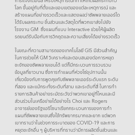
การแจ้งเตือนสำหรับเหตุการณ์ที่ทำให้เกิดผลกระทบทั่ว
โลก ขึ้นอยู่กับที่ตั้งและขอบเขตของแต่ละเหตุการณ์ และ
สร้างแผนที่อย่างรวดเร็วและแสดงผลว่าซัพพลายเออร์ใด
ได้รับผลกระทบ ชิ้นส่วนและวัสดุใดที่พวกเขาส่งไปยัง
โรงงาน GM ซึ่งแผนที่แบบ Interactive ช่วยให้ผู้ผลิต
รถยนต์รับมือกับการวิกฤตและความเสี่ยงได้อย่างรวดเร็ว
ในขณะที่ความสามารถของเทคโนโลยี GIS มีส่วนสำคัญ
ในการช่วยให้ GM วิเคราะห์และตอบสนองต่อการหยุด
ชะงักของซัพพลายเชนได้ แต่ก็มีกระบวนการรวบรวม
ข้อมูลที่ยาวนาน ซึ่งการทำแผนที่ห่วงโซ่อุปทานนั้น
เกี่ยวข้องกับการพูดคุยกับซัพพลายเออร์ระดับแรก ระดับ
ที่สอง และแม้กระทั่งระดับที่สาม และระดับที่สี่ ในการทำ
รายการสินค้าอย่างระมัดระวังว่าพวกเขาอยู่ที่ไหนและมี
ส่วนร่วมในเครือข่ายได้อย่างไร Choi และ Rogers
อาจารย์ของรัฐแอริโซนาเรียกกระบวนการของการทำ
แผนที่ซัพพลายเชนซึ่งใช้ทรัพยากรมากและยาก แต่พวก
เขาทราบว่าในช่วงการระบาดของ COVID-19 และการ
หยุดชะงักอื่น ๆ ผู้บริหารที่ทราบว่ามีการผลิตชิ้นส่วนและ