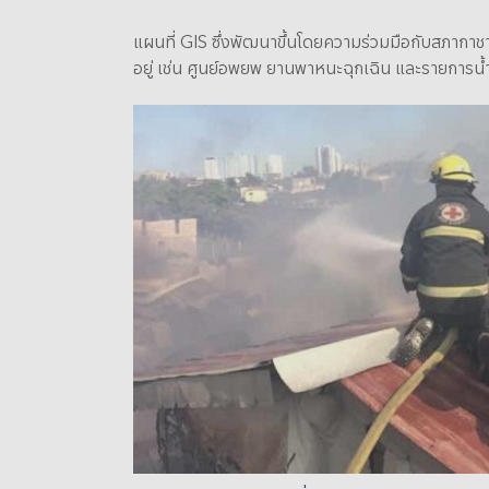
แผนที่ GIS ซึ่งพัฒนาขึ้นโดยความร่วมมือกับสภากาชา
อยู่ เช่น ศูนย์อพยพ ยานพาหนะฉุกเฉิน และรายการน้ำดื