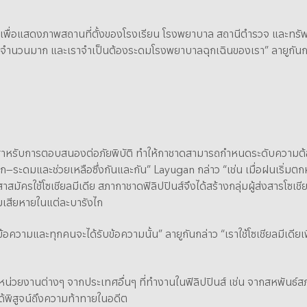
เพื่อแสดงภาพสถานที่ตั้งของโรงเรียน โรงพยาบาล สถานีตำรวจ และทรัพย์ส
ุจำนวนมาก และเราจำเป็นต้องระดมโรงพยาบาลฉุกเฉินของเรา” ลายูกันกล่าว
านสำหรับการตอบสนองต่อภัยพิบัติ ทำให้กาชาดสามารถกำหนดระดับความต้
ก—ระดมและช่วยเหลือซึ่งกันและกัน” Layugan กล่าว “เช่น เมื่อฝนเริ่มตกห
สาสมัครใช้โซเชียลมีเดีย สภากาชาดฟิลิปปินส์จึงได้สร้างกลุ่มผู้ส่งสารโซเ
ามเสียหายในแต่ละบารังไก
ข้อความและทุกคนจะได้รับข้อความนั้น” ลายูกันกล่าว “เราใช้โซเชียลมีเดียเพื
ยงานต่างๆ จากประเทศอื่นๆ ที่ทำงานในฟิลิปปินส์ เช่น จากสหพันธ์
้พิสูจน์ถึงความท้าทายในอดีต