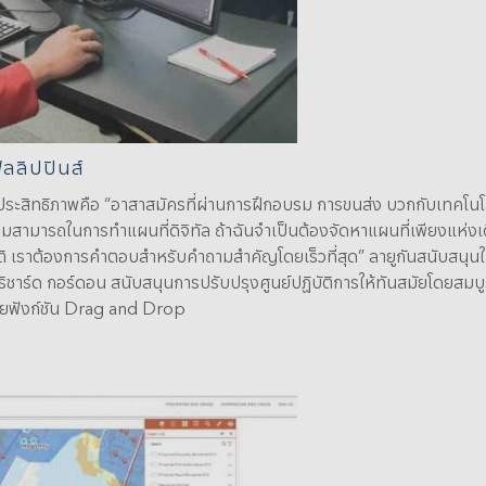
ลลิปปินส์
ประสิทธิภาพคือ “อาสาสมัครที่ผ่านการฝึกอบรม การขนส่ง บวกกับเทคโนโ
มสามารถในการทำแผนที่ดิจิทัล ถ้าฉันจำเป็นต้องจัดหาแผนที่เพียงแห่งเดียว 
พิบัติ เราต้องการคำตอบสำหรับคำถามสำคัญโดยเร็วที่สุด” ลายูกันสนับสนุน
โอริชาร์ด กอร์ดอน สนับสนุนการปรับปรุงศูนย์ปฏิบัติการให้ทันสมัยโดยสมบ
้วยฟังก์ชัน Drag and Drop