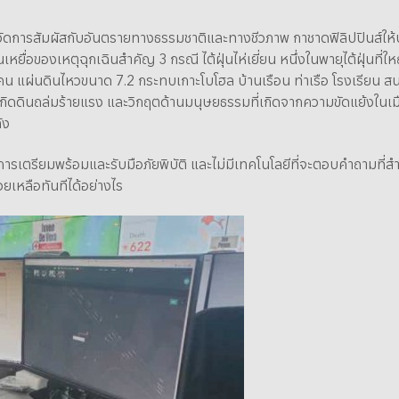
ก ซึ่งวัดการสัมผัสกับอันตรายทางธรรมชาติและทางชีวภาพ กาชาดฟิลิปปินส
หยื่อของเหตุฉุกเฉินสำคัญ 3 กรณี ไต้ฝุ่นไห่เยี่ยน หนึ่งในพายุไต้ฝุ่นที่ให
ันคน แผ่นดินไหวขนาด 7.2 กระทบเกาะโบโฮล บ้านเรือน ท่าเรือ โรงเรียน 
อให้เกิดดินถล่มร้ายแรง และวิกฤตด้านมนุษยธรรมที่เกิดจากความขัดแย้งใ
ัง
รเตรียมพร้อมและรับมือภัยพิบัติ และไม่มีเทคโนโลยีที่จะตอบคำถามที่สำค
เหลือทันทีได้อย่างไร