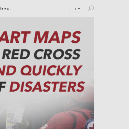
bout
TH
le Development
tion
nications