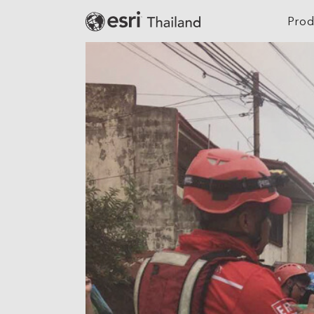
Prod
Digital Twin
Agriculture
Location Intelligence
Architecture, Eng
Construction
GeoAI
Banking
Cloud GIS
Climate Action
Mapping
Defense
Field Operations
Education
Spatial & Data Science
Electric
Imagery and Remote Sensing
Real-Time Visualization &