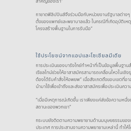
สำคัญของเรา”
กาชาดฟิลิปปินส์จึงร่วมมือกับหน่วยงานรัฐบาลต่างๆ 
ตั้งของแพทย์และพยาบาลแล้ว ในกรณีที่เกิดอุบัติเหต
โครงสร้างพื้นฐานในการรับมือ”
ใช้ประโยชน์จากแอปและโซเชียลมีเดีย
การประเมินของบารังไกย์ทำหน้าที่เป็นข้อมูลพื้นฐ
เรียลไทม์ช่วยให้อาสาสมัครสามารถเคลื่อนไหวในเชิงรุ
ต้องได้รับคำสั่งให้อพยพ” เมื่อสังเกตถึงขอบเขตที่อา
นำมาใช้เพื่อเข้าถึงและส่งอาสาสมัครเพื่อประเมินคว
“เมื่อมีเหตุการณ์เกิดขึ้น เราเพียงแค่ส่งข้อความหนึ่ง
สถานะของพวกเขา”
กระบบยังติดตามความพยายามด้านมนุษยธรรมของหน่ว
ประเทศ การประสานงานความพยายามเหล่านี้ ทำให้ได