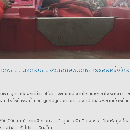
าดฟิลิปปินส์ตอบสนองต่อภัยพิบัติหลายร้อยครั้งได้อ
องมหาสมุทรแปซิฟิกที่มีแนวโน้มว่าจะเกิดแผ่นดินไหวและภูเขาไฟระเบิด และ
ถล่ม ไฟไหม้ หรือน้ำท่วม ศูนย์ปฏิบัติการกาชาดฟิลิปปินส์จะระดมเจ้าหน้าท
า 600,000 คนทำงานเพื่อรวบรวมข้อมูลภาคพื้นดิน พวกเขาป้อนข้อมูลนั้นล
าพการทำงานทั่วไปแบบเรียลไทม์