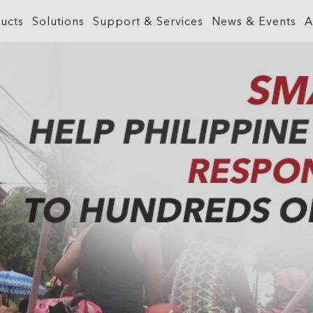
ucts
Solutions
Support & Services
News & Events
A
What is GIS?
Government
ArcGIS Business Analyst
Retail
ineering &
About ArcGIS
Health and Human Services
ArcGIS Hub
Smart City
ArcGIS Online
Insurance
ArcGIS GeoBIM
Sustainab
ArcGIS Pro
Manufacturing
ArcGIS Urban
Transporta
ArcGIS Enterprise
Natural Resources
ArcGIS Indoors
Telecommu
ArcGIS Location Platform
Public Safety
ArcGIS Mission
Water
ArcGIS Apps
Real Estate
ArcGIS Reality