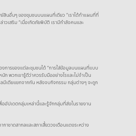
ินอื่นๆ ของชุมชนบนแผนที่เดียว “เราได้ทำแผนที่ที่
เสริม “เมื่อเกิดภัยพิบัติ เรามีกำลังคนและ
องการของแต่ละชุมชนได้ “การใส่ข้อมูลบนแผนที่แบบ
นัก พวกเขารู้ดีว่าควรรับมืออย่างไรและไม่จำเป็น
ชียลมีเดียแยกจากกัน หลังจบกิจกรรม กลุ่มต่างๆ จะถูก
่ออัปเดตกลุ่มเหล่านี้และรู้จักกลุ่มที่ส่งในรายงาน
สภากาชาดสากลและสภาเสี้ยววงเดือนแดงระหว่าง