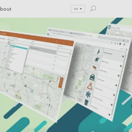
bout
TH
le Development
tion
nications