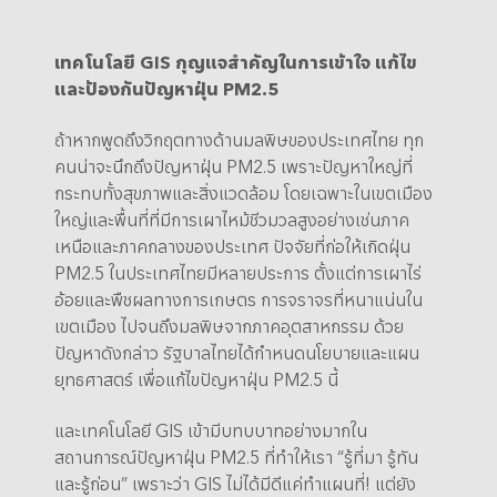
เทคโนโลยี GIS กุญแจสำคัญในการเข้าใจ แก้ไข
และป้องกันปัญหาฝุ่น PM2.5
ถ้าหากพูดถึงวิกฤตทางด้านมลพิษของประเทศไทย ทุก
คนน่าจะนึกถึงปัญหาฝุ่น PM2.5 เพราะปัญหาใหญ่ที่
กระทบทั้งสุขภาพและสิ่งแวดล้อม โดยเฉพาะในเขตเมือง
ใหญ่และพื้นที่ที่มีการเผาไหม้ชีวมวลสูงอย่างเช่นภาค
เหนือและภาคกลางของประเทศ ปัจจัยที่ก่อให้เกิดฝุ่น
PM2.5 ในประเทศไทยมีหลายประการ ตั้งแต่การเผาไร่
อ้อยและพืชผลทางการเกษตร การจราจรที่หนาแน่นใน
เขตเมือง ไปจนถึงมลพิษจากภาคอุตสาหกรรม ด้วย
ปัญหาดังกล่าว รัฐบาลไทยได้กำหนดนโยบายและแผน
ยุทธศาสตร์ เพื่อแก้ไขปัญหาฝุ่น PM2.5 นี้
และเทคโนโลยี GIS เข้ามีบทบบาทอย่างมากใน
สถานการณ์ปัญหาฝุ่น PM2.5 ที่ทำให้เรา “รู้ที่มา รู้ทัน
และรู้ก่อน” เพราะว่า GIS ไม่ได้มีดีแค่ทำแผนที่! แต่ยัง