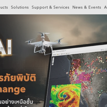
ucts
Solutions
Support & Services
News & Events
A
What is GIS?
Government
ArcGIS Business Analyst
Retail
ineering &
About ArcGIS
Health and Human Services
ArcGIS Hub
Smart City
ArcGIS Online
Insurance
ArcGIS GeoBIM
Sustainab
ArcGIS Pro
Manufacturing
ArcGIS Urban
Transporta
ArcGIS Enterprise
Natural Resources
ArcGIS Indoors
Telecommu
ArcGIS Location Platform
Public Safety
ArcGIS Mission
Water
ArcGIS Apps
Real Estate
ArcGIS Reality