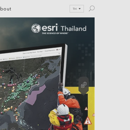
bout
TH
le Development
tion
nications