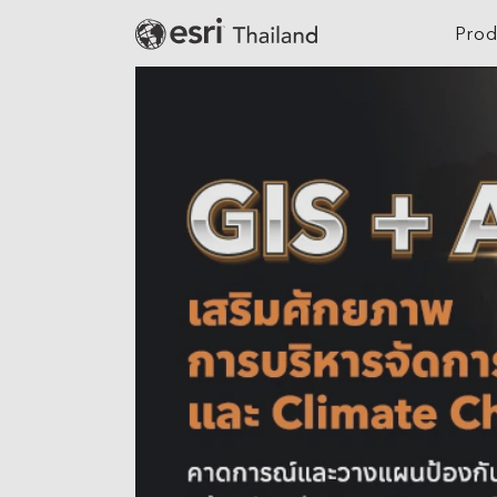
Prod
Digital Twin
Agriculture
Location Intelligence
Architecture, Eng
Construction
GeoAI
Banking
Cloud GIS
Climate Action
Mapping
Defense
Field Operations
Education
Spatial & Data Science
Electric
Imagery and Remote Sensing
Real-Time Visualization &