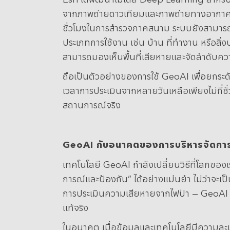
จากภาพถ่ายดาวเทียมและภาพถ่ายทางอากาศ โ
ชั่วโมงในการสำรวจภาคสนาม ระบบยังสามารถผส
ประเภทการใช้งาน เช่น บ้าน ที่ทำงาน หรือสิ่
สามารถมองเห็นพื้นที่เสียหายและจัดลำดับควา
ถือเป็นตัวอย่างของการใช้ GeoAI เพื่อยกระด
เวลาการประเมินจากหลายวันเหลือเพียงไม่กี่ช
สถานการณ์จริง
GeoAI
กับอนาคตของการบริหารจัดการ
เทคโนโลยี GeoAI กำลังเปลี่ยนวิธีที่โลกข
การณ์และป้องกัน” ได้อย่างแม่นยำ ไม่ว่าจะเ
การประเมินความเสียหายจากไฟป่า — GeoAI ได
แท้จริง
ในอนาคต เมื่อข้อมูลและเทคโนโลยีมีความละเอี