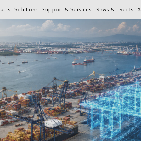
ucts
Solutions
Support & Services
News & Events
A
What is GIS?
Government
ArcGIS Business Analyst
Retail
ineering &
About ArcGIS
Health and Human Services
ArcGIS Hub
Smart City
ArcGIS Online
Insurance
ArcGIS GeoBIM
Sustainab
ArcGIS Pro
Manufacturing
ArcGIS Urban
Transporta
ArcGIS Enterprise
Natural Resources
ArcGIS Indoors
Telecommu
ArcGIS Location Platform
Public Safety
ArcGIS Mission
Water
ArcGIS Apps
Real Estate
ArcGIS Reality