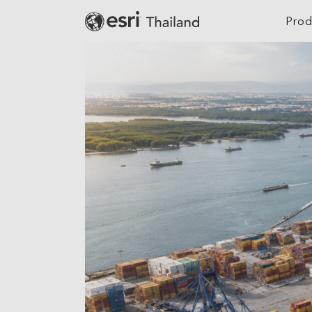
Prod
Digital Twin
Agriculture
Location Intelligence
Architecture, Eng
Construction
GeoAI
Banking
Cloud GIS
Climate Action
Mapping
Defense
Field Operations
Education
Spatial & Data Science
Electric
Imagery and Remote Sensing
Real-Time Visualization &