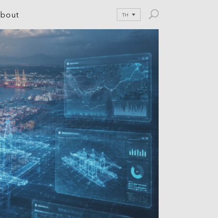
bout
TH
le Development
tion
nications