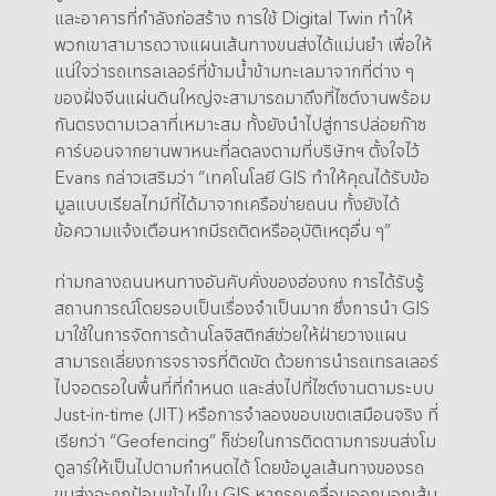
และอาคารที่กำลังก่อสร้าง การใช้ Digital Twin ทำให้
พวกเขาสามารถวางแผนเส้นทางขนส่งได้แม่นยำ เพื่อให้
แน่ใจว่ารถเทรลเลอร์ที่ข้ามน้ำข้ามทะเลมาจากที่ต่าง ๆ
ของฝั่งจีนแผ่นดินใหญ่จะสามารถมาถึงที่ไซต์งานพร้อม
กันตรงตามเวลาที่เหมาะสม ทั้งยังนำไปสู่การปล่อยก๊าซ
คาร์บอนจากยานพาหนะที่ลดลงตามที่บริษัทฯ ตั้งใจไว้
Evans กล่าวเสริมว่า “เทคโนโลยี GIS ทำให้คุณได้รับข้อ
มูลแบบเรียลไทม์ที่ได้มาจากเครือข่ายถนน ทั้งยังได้
ข้อความแจ้งเตือนหากมีรถติดหรืออุบัติเหตุอื่น ๆ”
ท่ามกลางถนนหนทางอันคับคั่งของฮ่องกง การได้รับรู้
สถานการณ์โดยรอบเป็นเรื่องจำเป็นมาก ซึ่งการนำ GIS
มาใช้ในการจัดการด้านโลจิสติกส์ช่วยให้ฝ่ายวางแผน
สามารถเลี่ยงการจราจรที่ติดขัด ด้วยการนำรถเทรลเลอร์
ไปจอดรอในพื้นที่ที่กำหนด และส่งไปที่ไซต์งานตามระบบ
Just-in-time (JIT) หรือการจำลองขอบเขตเสมือนจริง ที่
เรียกว่า “Geofencing” ก็ช่วยในการติดตามการขนส่งโม
ดูลาร์ให้เป็นไปตามกำหนดได้ โดยข้อมูลเส้นทางของรถ
ขนส่งจะถูกป้อนเข้าไปใน GIS หากรถเคลื่อนออกนอกเส้น