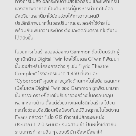
ทางการขนส่ง ผลกระทบด้านสิ่งแวดล้อม และแพทเทิร์น
ของสภาพอากาศ เป็นต้น การที่ผู้บริหารนำเทคโนโลยี
อัจฉริยะเหล่านี้มาใช้ย่อมช่วยให้การวางแผนมี
ประสิทธิภาพมากขึ้น ลดปริมาณขยะ ลดค่าใช้จ่าย ไป
พร้อมกับเพิ่มความระมัดระวังและลดอันตรายที่ไซต์งาน
ได้ดียิ่งขึ้น
ในวงการก่อสร้างของฮ่องกง Gammon ถือเป็นบริษัทผู้
บุกเบิกด้าน Digital Twin โดยใช้โมเดล GTwin ที่พัฒนา
ขึ้นเองสำหรับโครงการต่าง ๆ เช่น “Lyric Theatre
Complex” โรงละครขนาด 1,450 ที่นั่ง และ
“Cyberport” ศูนย์กลางธุรกิจด้านเทคโนโลยีสารสนเทศ
เมื่อโมเดล Digital Twin ของ Gammon ถูกพัฒนามาก
ขึ้น การวิเคราะห์โลเคชันก็ขยายวงกว้างขึ้นครอบคลุม
หลากหลายด้าน ตั้งแต่ช่วยวางแผนไซต์ก่อสร้าง ไปจน
กระทั่งช่วยแจ้งเตือนเพื่อป้องกันอุบัติเหตุภายในไซต์งาน
Evans กล่าวว่า “เมื่อ GIS ทำงานไปสักระยะหนึ่ง
ประมาณ 1-2 ปี ระบบจะเริ่มผสานเข้าเป็นหนึ่งเดียวกับ
ระบบการทำงานอื่น ๆ ของบริษัท ซึ่งจะยิ่งพาให้