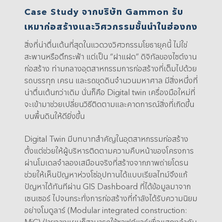
Case Study จากบริษัท Gammon รับ
เหมาก่อสร้างและวิศวกรรมชั้นนำในฮ่องกง
สิ่งที่น่าตื่นเต้นที่สุดในแวดวงวิศวกรรมโยธายุคนี้ ไม่ใช่
สะพานหรือตึกระฟ้า แต่เป็น “ฝาแฝด” ดิจิทัลของไซต์งาน
ก่อสร้าง ท่ามกลางอุตสาหกรรมการก่อสร้างที่เต็มไปด้วย
รถบรรทุก เครน และรถขุดดินจำนวนมหาศาล มีสิ่งหนึ่งที่
น่าตื่นเต้นกว่าเดิม นั่นก็คือ Digital twin เครื่องมือใหม่ที่
จะเข้ามาช่วยเปลี่ยนวิธีติดตามและคาดการณ์สิ่งที่เกิดขึ้น
บนพื้นดินให้ดียิ่งขึ้น
Digital Twin มีบทบาทสำคัญในอุตสาหกรรมก่อสร้าง
ตั้งแต่ช่วยให้ผู้บริหารติดตามความคืบหน้าของโครงการ
ผ่านโมเดลจำลองเสมือนจริงที่สร้างจากภาพถ่ายโดรน
ช่วยให้เห็นปัญหาห่วงโซ่อุปทานได้แบบเรียลไทม์จึงแก้
ปัญหาได้ทันทีผ่าน GIS Dashboard ที่ได้ข้อมูลมาจาก
เซนเซอร์ ไปจนกระทั่งการก่อสร้างที่กำลังได้รับความนิยม
อย่างโมดูลาร์ (Modular integrated construction:
MiC) ฝ่ายวางแผนก็สามารถใช้ซอฟต์แวร์เพื่อแสดงลำดับ