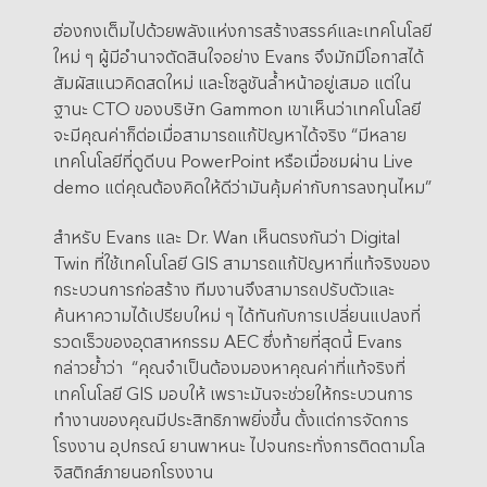
ฮ่องกงเต็มไปด้วยพลังแห่งการสร้างสรรค์และเทคโนโลยี
ใหม่ ๆ ผู้มีอำนาจตัดสินใจอย่าง Evans จึงมักมีโอกาสได้
สัมผัสแนวคิดสดใหม่ และโซลูชันล้ำหน้าอยู่เสมอ แต่ใน
ฐานะ CTO ของบริษัท Gammon เขาเห็นว่าเทคโนโลยี
จะมีคุณค่าก็ต่อเมื่อสามารถแก้ปัญหาได้จริง “มีหลาย
เทคโนโลยีที่ดูดีบน PowerPoint หรือเมื่อชมผ่าน Live
demo แต่คุณต้องคิดให้ดีว่ามันคุ้มค่ากับการลงทุนไหม”
สำหรับ Evans และ Dr. Wan เห็นตรงกันว่า Digital
Twin ที่ใช้เทคโนโลยี GIS สามารถแก้ปัญหาที่แท้จริงของ
กระบวนการก่อสร้าง ทีมงานจึงสามารถปรับตัวและ
ค้นหาความได้เปรียบใหม่ ๆ ได้ทันกับการเปลี่ยนแปลงที่
รวดเร็วของอุตสาหกรรม AEC ซึ่งท้ายที่สุดนี้ Evans
กล่าวย้ำว่า “คุณจำเป็นต้องมองหาคุณค่าที่แท้จริงที่
เทคโนโลยี GIS มอบให้ เพราะมันจะช่วยให้กระบวนการ
ทำงานของคุณมีประสิทธิภาพยิ่งขึ้น ตั้งแต่การจัดการ
โรงงาน อุปกรณ์ ยานพาหนะ ไปจนกระทั่งการติดตามโล
จิสติกส์ภายนอกโรงงาน