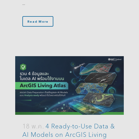
...
Read More
18 พ.ค.
4 Ready-to-Use Data &
AI Models on ArcGIS Living