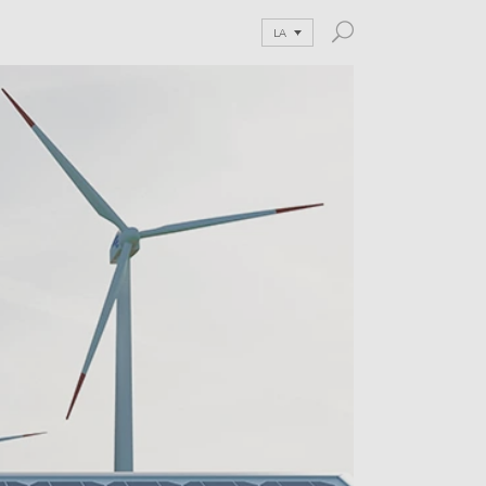
LA
and Blog