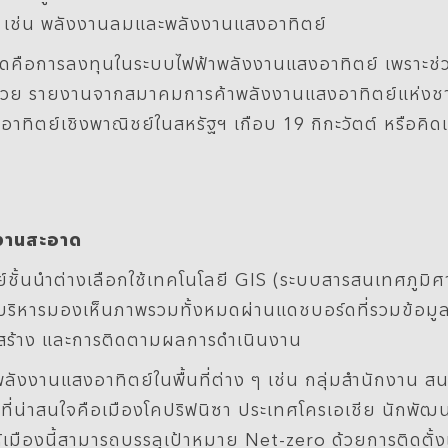
เช่น พลังงานลมและพลังงานแสงอาทิตย์
่สุดคือการลงทุนในระบบไฟฟ้าพลังงานแสงอาทิตย์ เพราะช่
วย รายงานจากสมาคมการค้าพลังงานแสงอาทิตย์แห่งชาติ
อาทิตย์เชิงพาณิชย์ในสหรัฐฯ เกือบ 19 กิกะวัตต์ หรือ
งงานสะอาด
ั้นนำต่างเลือกใช้เทคโนโลยี GIS (ระบบสารสนเทศภูมิศ
ผู้บริหารมองเห็นภาพรวมทั้งหมดผ่านแดชบอร์ดที่รวมข้อมู
สร้าง และการติดตามผลการดำเนินงาน
ังงานแสงอาทิตย์ในพื้นที่ต่าง ๆ เช่น กลุ่มสำนักงาน ส
่งที่น่าสนใจคือเมืองโคปริฟนิซา ประเทศโครเอเชีย นักพัฒ
องนี้สามารถบรรลุเป้าหมาย Net-zero ด้วยการติดตั้งแผง