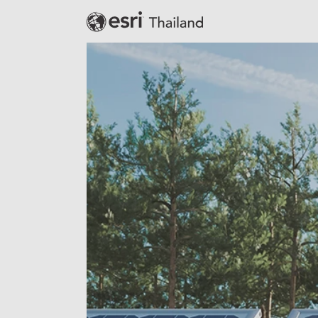
Banking
Defense
Education
Government
Public Safety
Real Estate
Retail
Smart City