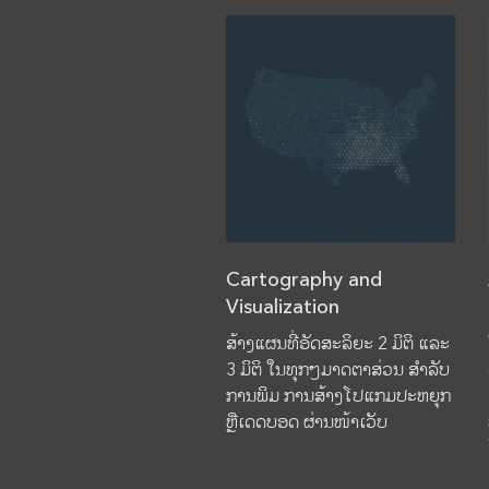
Cartography and
Visualization
ສ້າງແຜນທີ່ອັດສະລິຍະ 2 ມິຕິ ແລະ
3 ມິຕິ ໃນທຸກໆມາດຕາສ່ວນ ສຳລັບ
ການພິມ ການສ້າງໂປແກມປະຫຍຸກ
ຫຼືເດດບອດ ຜ່ານໜ້າເວັບ