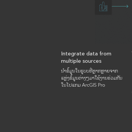
Integrate data from
multiple sources
ນຳຂໍ້ມູນໃນຮູບບທີ່ຫຼາກຫຼາຍຈາກ
ແຫຼ່ງຂໍ້ມູນຕ່າງໆມາໃຊ້ງານຮ່ວມກັນ
ໃນໂປແກມ ArcGIS Pro