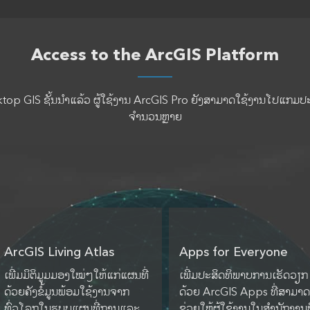
Access to the ArcGIS Platform
GIS ຊັ້ນນຳແລ້ວ ຜູ້ໃຊ້ງານ ArcGIS Pro ຍັງສາມາດໃຊ້ງານໂປແກມປະຫຍ
ຈຳນວນຫຼາຍ
ArcGIS Living Atlas
Apps for Everyone
ເພີ່ມມິຕິມູມມອງໃໝ່ໆໃຫ້ແກ່ແຜນທີ່
ເພີ່ມປະສິດທິພາບການເຮັດວຽກ
ດ້ວຍຄັງຂໍ້ມູນພ້ອມໃຊ້ງານຈາກ
ດ້ວຍ ArcGIS Apps ທີ່ສາມາດ
ທົ່ວໂລກໃນຮູບບແຜນທີ່ຖານແລະ
ຊ່ວຍໃຫ້ຜູ້ໃຊ້ງານໃນສຳນັກງານຫ