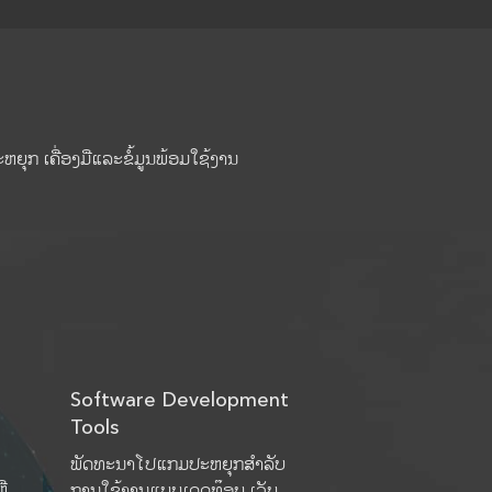
ຸກ ເຄື່ອງມືແລະຂໍ້ມູນພ້ອມໃຊ້ງານ
Software Development
Tools
ພັດທະນາໂປແກມປະຫຍຸກສຳລັບ
ຼື
ການໃຊ້ງານແບບເດດທ໊ອບ ເວັບ