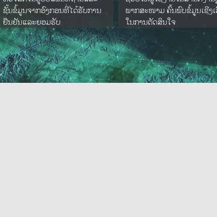
ຊັ້ນຂໍ້ມູນຈາກອົງກອນທີ່ໄດ້ຮັບການ
ພາກສະໜາມ ຄົ້ນພົບຂໍ້ມູນເຊີງເ
ຢືນຢັນແລະຍອມຮັບ
ໃນການຕັດສິນໃຈ