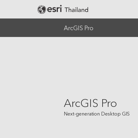
ArcGIS Pro
Banking
Defense
Education
Government
Public Safety
ArcGIS Pro
Real Estate
Retail
Next-generation Desktop GIS
Smart City