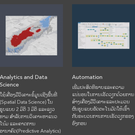
Analytics and Data
Automation
Science
ເພີ່ມປະສິດທິພາບແລະຄວາມ
ແນ່ນອນໃນການເຮັດວຽກດ້ວຍການ
ໃຊ້ເຄື່ອງມືວິເຄາະຂໍ້ມູນເຊີງພື້ນທີ່
ສ້າງເຄື່ອງມືວິເຄາະແລະປະມວນ
(Spatial Data Science) ໃນ
ຜົນຮູບແບບອັດຕະໂນມັດໃຫ້ເຂົ້າ
ຮູບແບບ 2 ມິຕິ 3 ມິຕິ ແລະລຽວ
ກັບຂະບວນການການເຮັດວຽກຂອງ
ທາມ ສຳລັບການວິເຄາະຫາແນວ
ອົງກອນ
ໂນ້ມ ແລະຄາດການ
ອານາຄົດ(Predictive Analytics)