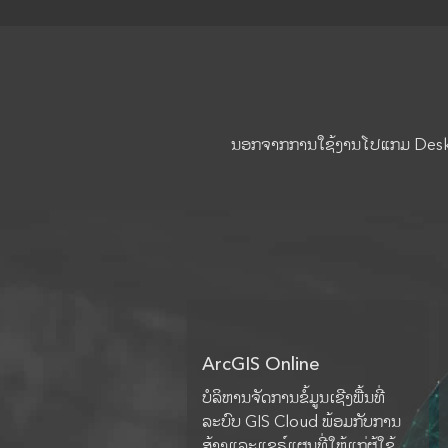
ນອກຈາກການໃຊ້ງານໂປແກມ Desktop 
ArcGIS Online
ບໍລິຫານຈັດການຂໍ້ມູນເຊີງພື້ນທີ່
ລະບົບ GIS Cloud ພ້ອມກັບການ
ສ້າງແລະແຊຣ໌ແຜນທີ່ໃຫ້ແກ່ຜູ້ໃຊ້