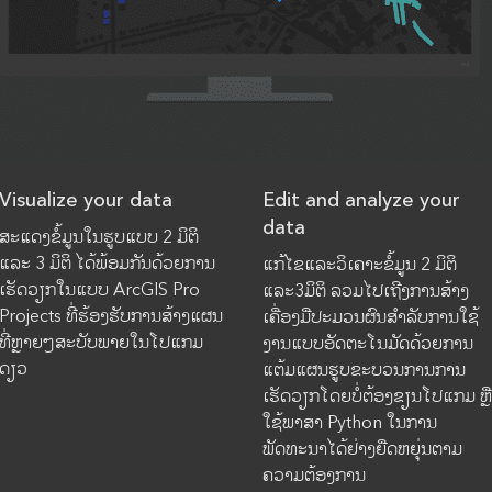
Visualize your data
Edit and analyze your
data
ສະແດງຂໍ້ມູນໃນຮູບແບບ 2 ມິຕິ
ແລະ 3 ມິຕິ ໄດ້ພ້ອມກັນດ້ວຍການ
ແກ້ໄຂແລະວິເຄາະຂໍ້ມູນ 2 ມິຕິ
ເຮັດວຽກໃນແບບ ArcGIS Pro
ແລະ3ມິຕິ ລວມໄປເຖີງການສ້າງ
Projects ທີ່ຮ້ອງຮັບການສ້າງແຜນ
ເຄື່ອງມືປະມວນຜົນສຳລັບການໃຊ້
ທີ່ຫຼາຍໆສະບັບພາຍໃນໂປແກມ
ງານແບບອັດຕະໂນມັດດ້ວຍການ
ດຽວ
ແຕ້ມແຜນຮູບຂະບວນການການ
ເຮັດວຽກໂດຍບໍ່ຕ້ອງຂຽນໂປແກມ ຫຼື
ໃຊ້ພາສາ Python ໃນການ
ພັດທະນາໄດ້ຢ່າງຍືດຫຍຸ່ນຕາມ
ຄວາມຕ້ອງການ