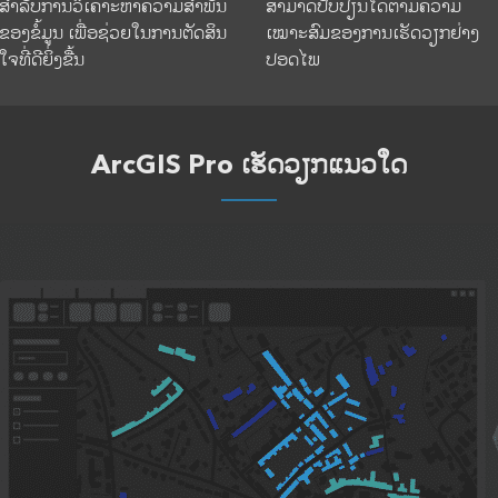
ສຳລັບການວິເຄາະຫາຄວາມສຳພັນ
ສາມາດປັບປ່ຽນໄດ້ຕາມຄວາມ
ຂອງຂໍ້ມູນ ເພື່ອຊ່ວຍໃນການຕັດສິນ
ເໝາະສົມຂອງການເຮັດວຽກຢ່າງ
ໃຈທີ່ດີຍິ່ງຂື້ນ
ປອດໄພ
ArcGIS Pro ເຮັດວຽກແນວໃດ