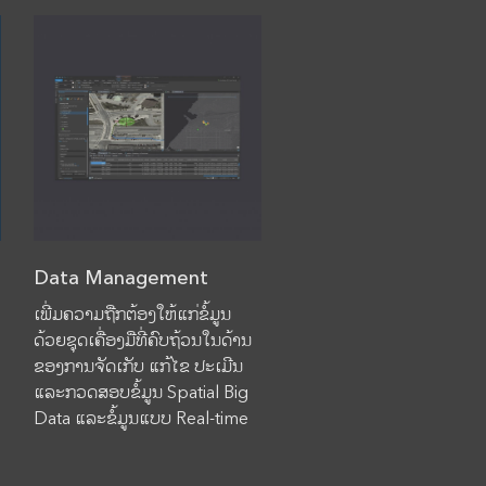
Data Management
ເພີ່ມຄວາມຖືກຕ້ອງໃຫ້ແກ່ຂໍ້ມູນ
ດ້ວຍຊຸດເຄື່ອງມືທີ່ຄົບຖ້ວນໃນດ້ານ
ຂອງການຈັດເກັບ ແກ້ໄຂ ປະເມີນ
ແລະກວດສອບຂໍ້ມູນ Spatial Big
Data ແລະຂໍ້ມູນແບບ Real-time