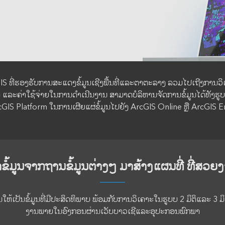
Data Management
 ທີ່ຮອງຮັບການສະແດງຂໍ້ມູນເຊີງພື້ນທີ່ແລະຕາຕະລາງ ລວມໄປເຖີງການວິເຄ
ແລະຄ່າໃຊ້ຈ່າຍໃນການດຳເນີນງານ ສາມາດບໍລິຫານຈັດການຂໍ້ມູນໄດ້ທັງຮູບແບ
GIS Platform ໃນການເຜີຍແຜ່ຂໍ້ມູນໄປຍັງ ArcGIS Online ຫຼື ArcGIS 
ຂໍ້ມູນຈາກຖານຂໍ້ມູນຕ່າງໆ ມາສ້າງແຜນທີ່ ທີ່ສວຍ
ອນໃຫ້ເປັນຂໍ້ມູນທີ່ມີປະສິດທິພາບ ພ້ອມກັບການວິເຄາະໃນຮູບບ 2 ມິຕິແລະ 3
ງານພາຍໃນອົງກອນຜ່ານເວັບບາວເຊີແລະອຸປະກອນພົກພາ