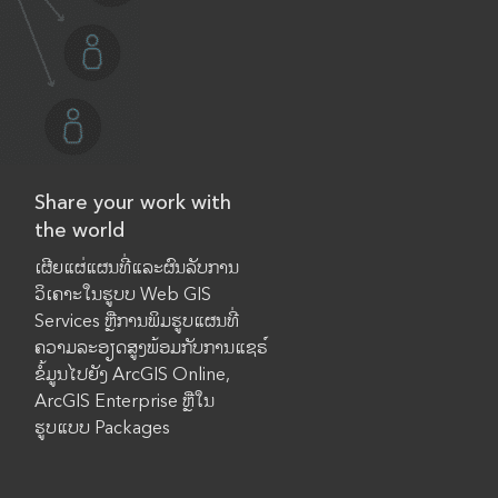
Share your work with
the world
ເຜີຍແຜ່ແຜນທີ່ແລະຜົນລັບການ
ວິເຄາະໃນຮູບບ Web GIS
Services ຫຼືການພິມຮູບແຜນທີ່
ຄວາມລະອຽດສູງພ້ອມກັບການແຊຣ໌
ຂໍ້ມູນໄປຍັງ ArcGIS Online,
ArcGIS Enterprise ຫຼືໃນ
ຮູບແບບ Packages