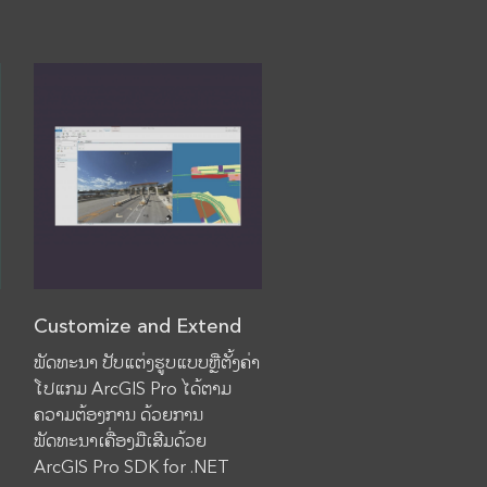
Customize and Extend
ພັດທະນາ ປັບແຕ່ງຮູບແບບຫຼືຕັ້ງຄ່າ
ໂປແກມ ArcGIS Pro ໄດ້ຕາມ
ຄວາມຕ້ອງການ ດ້ວຍການ
ພັດທະນາເຄື່ອງມືເສີມດ້ວຍ
ArcGIS Pro SDK for .NET