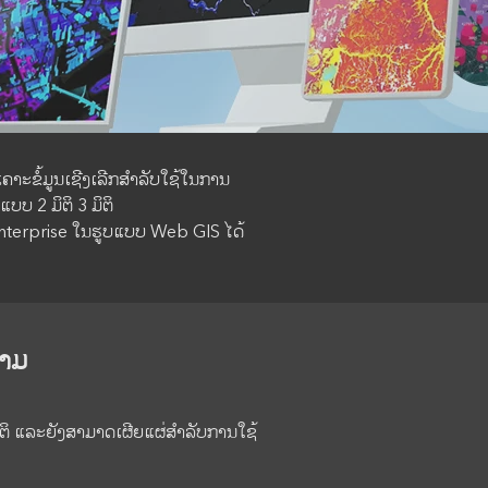
າະຂໍ້ມູນເຊີງເລີກສຳລັບໃຊ້ໃນການ
ບ 2 ມິຕິ 3 ມິຕິ
Enterprise ໃນຮູບແບບ Web GIS ໄດ້
ງາມ
 ມິຕິ ແລະຍັງສາມາດເຜີຍແຜ່ສຳລັບການໃຊ້