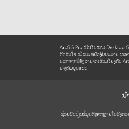
ArcGIS Pro ເປັນໂປແກມ Desktop GIS
ຕັດສິນໃຈ ເພື່ອປະຫຍັດງົບປະມານ ເວລາ 
ນອກຈາກນີ້ຍັງສາມາດເຊື່ອມໂຍງກັບ Arc
ຢ່າງສົມບູນແບບ
ນຳ
ຊ່ວຍປັບປ່ຽນຂໍ້ມູນທີ່ຫຼາກຫຼາຍໃນອົງກ