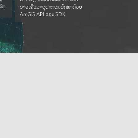
ລີກ
ບາວເຊີແລະອຸປະກອນພົກພາດ້ວຍ
ArcGIS API ແລະ SDK