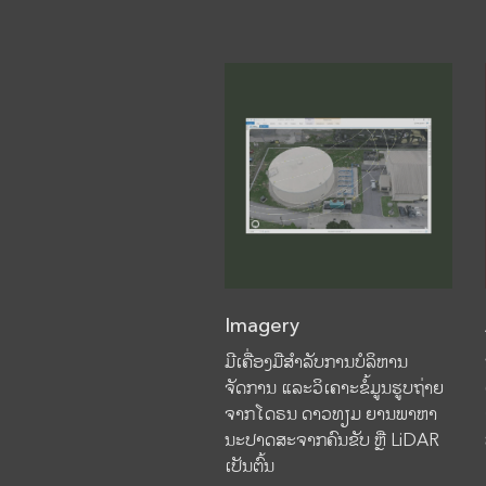
Imagery
ມີເຄື່ອງມືສຳລັບການບໍລິຫານ
ຈັດການ ແລະວິເຄາະຂໍ້ມູນຮູບຖ່າຍ
ຈາກໂດຣນ ດາວທຽມ ຍານພາຫາ
ນະປາດສະຈາກຄົນຂັບ ຫຼື LiDAR
ເປັນຕົ້ນ