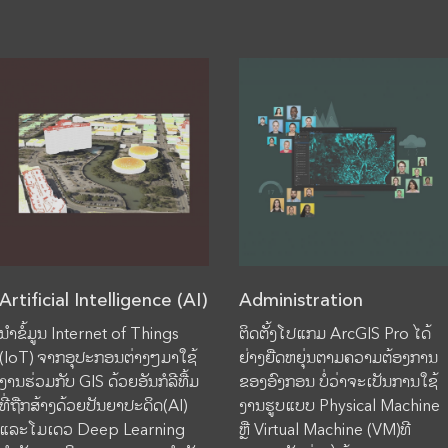
Artificial Intelligence (AI)
Administration
ນຳຂໍ້ມູນ Internet of Things
ຕິດຕັ້ງໂປແກມ ArcGIS Pro ໄດ້
(IoT) ຈາກອຸປະກອນຕ່າງໆມາໃຊ້
ຢ່າງຍືດຫຍຸ່ນຕາມຄວາມຕ້ອງການ
ງານຮ່ວມກັບ GIS ດ້ວຍອັນກໍລີທື້ມ
ຂອງອົງກອນ ບໍ່ວ່າຈະເປັນການໃຊ້
ທີ່ຖືກສ້າງດ້ວຍປັນຍາປະດິດ(AI)
ງານຮູບແບບ Physical Machine
ແລະໂມເດວ Deep Learning
ຫຼື Virtual Machine (VM)ທີ