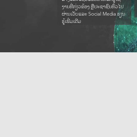
ງານທີ່ກ່ຽວຂ້ອງ ຫຼືປະຊາຊົນທົ່ວໄປ
ຜ່ານເວັບແລະ Social Media ຮຽນ
ຮູ້ເພີ່ມເຕີມ