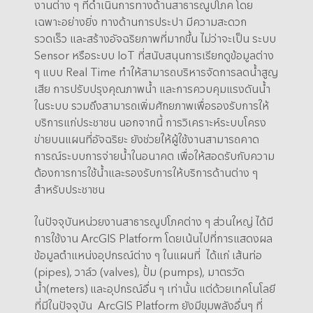
งานต่าง ๆ ที่ดำเนินการทางด้านสาธารณูปโภค โดย
เฉพาะอย่างยิ่ง ทางด้านการประปา มีความสะดวก
รวดเร็ว และสร้างอัจฉริยภาพที่มากขึ้น ไม่ว่าจะเป็น ระบบ
Sensor หรือระบบ IoT ที่สนับสนุนการเรียกดูข้อมูลต่าง
ๆ แบบ Real Time ทำให้สามารถบริหารจัดการลดน้ำสูญ
เสีย การปรับปรุงคุณภาพน้ำ และการควบคุมแรงดันน้ำ
ในระบบ รวมถึงสามารถเพิ่มศักยภาพเพื่อรองรับการให้
บริการแก่ประชาชน นอกจากนี้ การวิเคราะห์ระบบโครง
ข่ายบนแผนที่อัจฉริยะ ยังช่วยให้ผู้ใช้งานสามารถคาด
การณ์ระบบการจ่ายน้ำในอนาคต เพื่อให้สอดรับกับความ
ต้องการการใช้น้ำและรองรับการให้บริการด้านต่าง ๆ
สำหรับประชาชน
ในปัจจุบันหน่วยงานสาธารณูปโภคต่าง ๆ ส่วนใหญ่ ได้มี
การใช้งาน ArcGIS Platform โดยเน้นไปที่การแสดงผล
ข้อมูลตำแหน่งอุปกรณ์ต่าง ๆ ในแผนที่ ได้แก่ เส้นท่อ
(pipes), วาล์ว (valves), ปั้ม (pumps), มาตรวัด
น้ำ(meters) และอุปกรณ์อื่น ๆ เท่านั้น แต่ด้วยเทคโนโลยี
ที่มีในปัจจุบัน ArcGIS Platform ยังมีขุมพลังอื่นๆ ที่