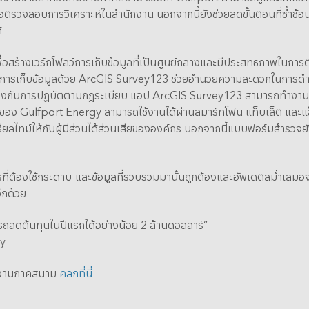
ื่อตรวจสอบการวิเคราะห์ในสำนักงาน นอกจากนี้ยังช่วยลดขั้นตอนที่ซ้ำซ้อ
้
ร้างเวิร์กโฟลว์การเก็บข้อมูลที่เป็นศูนย์กลางและมีประสิทธิภาพในการตรว
่ การเก็บข้อมูลด้วย ArcGIS Survey123 ช่วยอำนวยความสะดวกในการดำเ
องกันการปฏิบัติตามกฎระเบียบ แอป ArcGIS Survey123 สามารถทำงาน
 Gulfport Energy สามารถใช้งานได้ผ่านสมาร์ทโฟน แท็บเล็ต และแล็ปท
เรียลไทม์ให้กับผู้มีส่วนได้ส่วนเสียขององค์กร นอกจากนี้แบบฟอร์มสำร
การที่ต้องใช้กระดาษ และข้อมูลที่รวบรวมมานั้นถูกต้องและอัพเดตสม่ำเส
ีกด้วย
รถลดต้นทุนในปีแรกได้อย่างน้อย 2 ล้านดอลลาร์”
gy
ภาพงานภาคสนาม
คลิกที่นี่