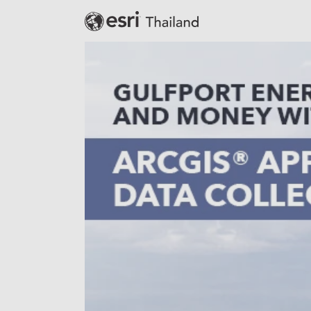
Banking
Defense
Education
Government
Public Safety
Real Estate
Retail
Smart City