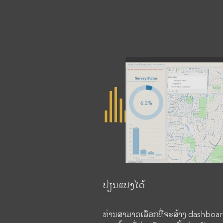
ປ່ຽນແປງໄດ້
ທ່ານສາມາດເລືອກທີ່ຈະສ້າງ dashboar