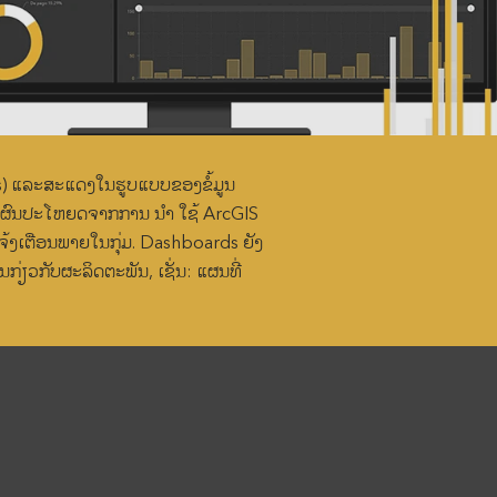
cs) ແລະສະແດງໃນຮູບແບບຂອງຂໍ້ມູນ
ຮັບຜົນປະໂຫຍດຈາກການ ນຳ ໃຊ້ ArcGIS
້ງເຕືອນພາຍໃນກຸ່ມ. Dashboards ຍັງ
ນກ່ຽວກັບຜະລິດຕະພັນ, ເຊັ່ນ: ແຜນທີ່