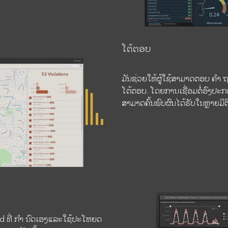
ໂຕ້ຕອບ
ມັນຊ່ວຍໃຫ້ຜູ້ໃຊ້ສາມາດຕອບ ຄຳ 
ໂຕ້ຕອບ. ໂດຍການເຊື່ອມຕໍ່ອົງປະກ
ສາມາດຄົ້ນພົບຜົນໄດ້ຮັບໃນຫຼາຍມິຕິ
d ທີ່ ກຳ ນົດເອງແລະໃຊ້ປະໂຫຍດ