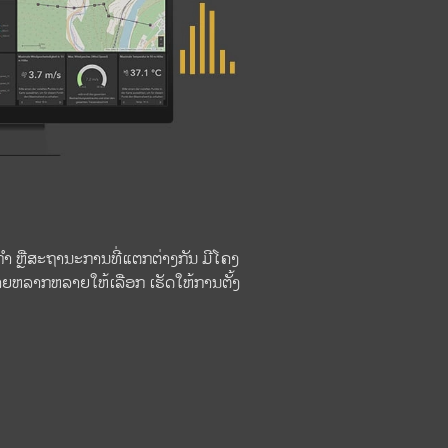
 ກຳ ຫຼືສະຖານະການທີ່ແຕກຕ່າງກັນ ມີໂຄງ
ລາກຫລາຍໃຫ້ເລືອກ ເຮັດໃຫ້ການຕັ້ງ