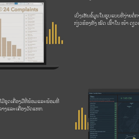
ເບິ່ງເຫັນຂໍ້ມູນໃນຮູບແບບທີ່ງ່າຍຕໍ່
ກ່ຽວຂ້ອງທັງ ໝົດ ເຂົ້າໃນ ໜ້າ ດຽ
່ມີຊຸດເຄື່ອງມືທີ່ພ້ອມແລະພ້ອມທີ່
ລາງແລະເຄື່ອງວັດແທກ.