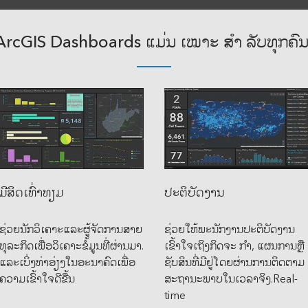
ArcGIS Dashboards ແມ່ນ ເໝາະ ສຳ ລັບທຸກຄົນ
ມີສິດເທົ່າທຽມ
ປະຕິບັດງານ
ຊ່ວຍນັກວິເຄາະແລະຜູ້ຈັດການສາຍ
ຊ່ວຍໃຫ້ພະນັກງານປະຕິບັດງານ
ທຸລະກິດເພື່ອວິເຄາະຂໍ້ມູນທີ່ຜ່ານມາ.
ເຂົ້າໃຈເຖິງກິດຈະ ກຳ, ແຜນການຫຼື
ແລະເບິ່ງທ່າອ່ຽງໃນອະນາຄົດເພື່ອ
ຊັບສິນທີ່ມີຢູ່ໂດຍຜ່ານການຕິດຕາມ
ຄວາມເຂົ້າໃຈດີຂື້ນ
ສະຖານະພາບໃນເວລາຈິງ.Real-
time