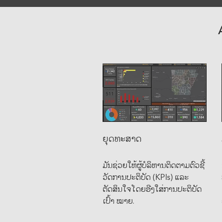
ຍຸດທະສາດ
ມັນຊ່ວຍໃຫ້ຜູ້ບໍລິຫານຕິດຕາມຕົວຊີ້
ວັດການປະຕິບັດ (KPIs) ແລະ
ຕັດສິນໃຈໂດຍອີງໃສ່ການປະຕິບັດ
ເປົ້າ ໝາຍ.