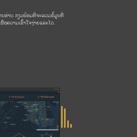
ການອ່ານ. ກຽມພ້ອມທີ່ຈະລວມຂໍ້ມູນທີ່
ວເພື່ອຄວາມເຂົ້າໃຈງ່າຍແລະໄວ.