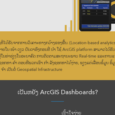
Data Management
ທີ່ໄດ້ຮັບຈາກການວິເຄາະທາງກວ້າງຂອງພື້ນ. (Location-based analyti
ພາຍໃນ ໜ້າ ດຽວ ບັນດາອົງກອນທີ່ ນຳ ໃຊ້ ArcGIS platform ສາມາດໄດ້
ຢູ່ໃນທ່າອ່ຽງໃນອະນາຄົດ ການຕິດຕາມສະຖານະພາບ Real-time ແລະການແຈ
ຊອກຫາ ຄຳ ຕອບທີ່ພວກເຂົາ ກຳ ລັງຊອກຫາໄດ້ງ່າຍ, ພຽງແຕ່ເລື່ອນຂໍ້ມູນ ຂໍ້ມູ
 ເປັນຕໍ່ Geospatial Infrastructure
ເປັນຫຍັງ ArcGIS Dashboards?
ເຂົ້າໃຈງ່າຍ