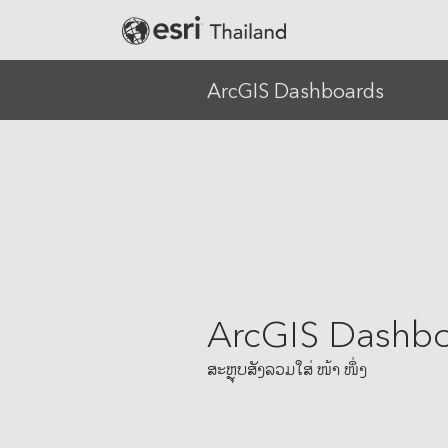
ArcGIS Dashboards
Banking
Defense
Education
Government
Public Safety
ArcGIS Dashb
Real Estate
Retail
ສະຫຼຸບສັງລວມໃສ່ ໜ້າ ໜຶ່ງ
Smart City