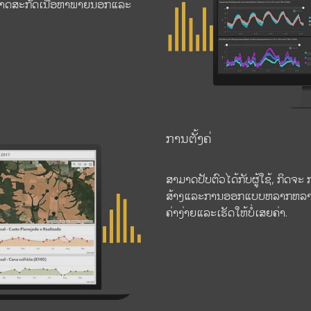
ງສາມາດສະກັດເນື້ອຫາພາຍນອກແລະ
ການຕັ້ງຄ່
ສາມາດປັບຕົວໄດ້ກັບຜູ້ໃຊ້, ກິດຈະ
ສ້າງແລະການອອກແບບຫລາກຫລາຍຫ
ຄ່າງ່າຍແລະເຮັດໃຫ້ບໍ່ເສຍຄ່າ.