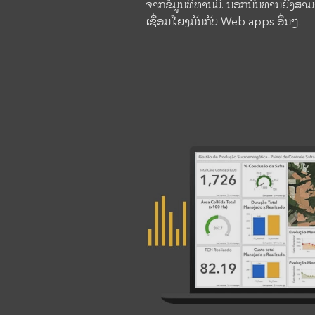
ຈາກຂໍ້ມູນທີ່ທ່ານມີ. ນອກນັ້ນທ່ານຍັ
ເຊື່ອມໂຍງມັນກັບ Web apps ອື່ນໆ.