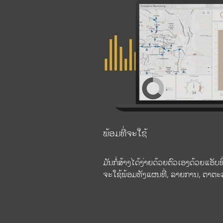
ພ້ອມທີ່ຈະໃຊ້
ມັນກໍ່ສ້າງໄດ້ງ່າຍດ້ວຍຕົວເອງດ້ວຍແອັບທີ
ຈະໃຊ້ພ້ອມທັງແຜນທີ່, ລາຍການ, ຕາຕະ