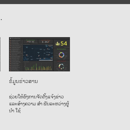
.
ຂໍ້ມູນຂ່າວສານ
ຊ່ວຍໃຫ້ອົງການຈັດຕັ້ງແຈ້ງຂ່າວ
ແລະສ້າງຄວາມ ສຳ ພັນລະຫວ່າງຜູ້
ນຳ ໃຊ້