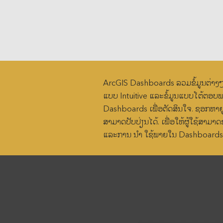
ArcGIS Dashboards ລວມຂໍ້ມູນຕ່າງໆ
ແບບ Intuitive ແລະຂໍ້ມູນແບບໂຕ້ຕອບ
Dashboards ເພື່ອຕັດສິນໃຈ. ຊອກຫາ
ສາມາດປັບປ່ຽນໄດ້. ເພື່ອໃຫ້ຜູ້ໃຊ້ສາມາດ
ແລະການ ນຳ ໃຊ້ພາຍໃນ Dashboards ຈຳ