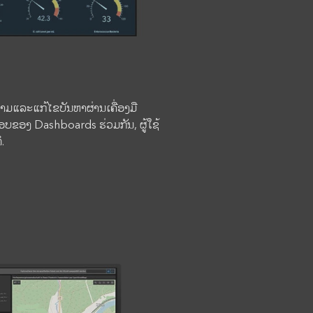
ຖາມແລະແກ້ໄຂບັນຫາຜ່ານເຄື່ອງມື
ອບຂອງ Dashboards ຮ່ວມກັນ, ຜູ້ໃຊ້
.