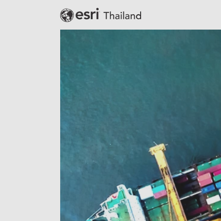
Banking
Defense
Education
Government
Public Safety
Real Estate
Retail
Smart City