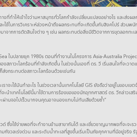
ที่ทำให้เข้าใจว่ามหาสมุทรทั่วโลกกำลังเปลี่ยนแปลงอย่างไร และส่งผลก
ในการวิเคราะห์ล่วงหน้าถึงผลกระทบที่จะเกิดขึ้นกับสิงคโปร์ ส่วนพนักงา
ามมาจากการตัดสินใจต่าง ๆ เช่น ผลกระทบต่อสิ่งมีชีวิตจากการขุดลอกทะเ
Sea ในปลายยุค 1980s ตอนที่ทำงานในโครงการ Asia-Australia Project 
ภาวะโลกร้อนที่กำลังเกิดขึ้น ในช่วงนั้นเองที่ ดร. วี เริ่มสนใจที่จะว
ส่งกระทบต่อสภาวะโลกร้อนด้วยเช่นกัน
เราจะใช้มันทำอะไร ในช่วงเวลานั้นเทคโนโลยี GIS ยังถือว่าอยู่ในขอบเขตจำ
ที่จะนำเทคโนโลยีนี้มาใช้ตามการร้องขอของนักอุทกศาสตร์ ดร. วีกล่าวเสริ
ะผ่านจอไปเร็วมากจนคุณอาจมองแทบไม่ทันเสียด้วยซ้ำ”
์ ซึ่งใช้ง่ายพอที่จะทำงานข้ามสาขากันได้ และเชี่ยวชาญมากพอที่จะจะรวมข
งวลเร่งด่วน และระดับน้ำทะเลที่สูงขึ้นเริ่มเป็นภัยคุกคามที่มีอยู่จริง ร