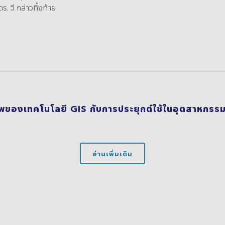
ร. วี กล่าวทิ้งท้าย
ของเทคโนโลยี GIS กับการประยุกต์ใช้ในอุตสาหกรรมอื
อ่านเพิ่มเติม