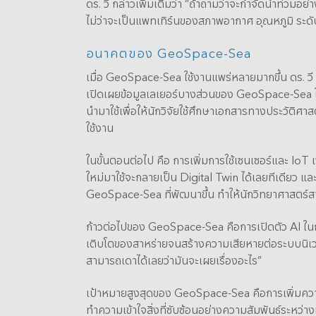
ดร. วี กล่าวเพิ่มเติมว่า “ถ้าถามว่าจะกำจัดน้ำท่วมอ
ไม่ว่าจะเป็นแพทเทิร์นของสภาพอากาศ อุณหภูมิ ระดับน
อนาคตของ
GeoSpace-Sea
เมื่อ GeoSpace-Sea ใช้งานแพร่หลายมากขึ้น ดร. วี ก็ห
เปิดเผยข้อมูลเลเยอร์บางส่วนของ GeoSpace-Sea 
นำมาใช้เพื่อให้นักวิจัยใช้ศึกษาเอกสารทางประวัติศาส
ใช้งาน
ในขั้นตอนต่อไป คือ การเพิ่มการใช้เซนเซอร์และ IoT 
ใหม่มาใช้จะกลายเป็น Digital Twin ได้เลยทีเดียว 
GeoSpace-Sea ที่พัฒนาขึ้น ทำให้นักวิทยาศาสตร์สาม
ก้าวต่อไปของ GeoSpace-Sea คือการเปิดตัว AI ในก
เติบโตของสาหร่ายจนสร้างความเสียหายต่อระบบนิเวศชายฝั
สามารถเดาได้เลยว่ามันจะเผยเรื่องอะไร”
เป้าหมายสูงสุดของ GeoSpace-Sea คือการเพิ่มความก
ทำความเข้าใจสิ่งที่ซับซ้อนอย่างความสัมพันธ์ระหว่