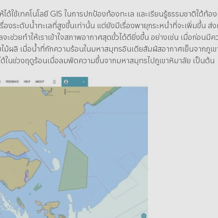
ให้ได้ใช้เทคโนโลยี GIS ในการปกป้องท้องทะเล และเรียนรู้ธรรมชาติใต้ท้อง
องระดับน้ำทะเลที่สูงขึ้นเท่านั้น แต่ยังมีเรื่องพายุกระหน่ำที่จะเพิ่มขึ้น
ะช่วยทำให้เราเข้าใจสภาพอากาศสุดขั้วได้ดียิ่งขึ้น อย่างเช่น เมื่อก่อนมี
ผลิ เมื่อน้ำที่กักความร้อนในมหาสมุทรอินเดียสัมผัสอากาศเย็นจากภูเขาหิม
้ในช่วงฤดูร้อนเมื่อลมพัดความชื้นจากมหาสมุทรไปภูเขาหิมาลัย เป็นต้น