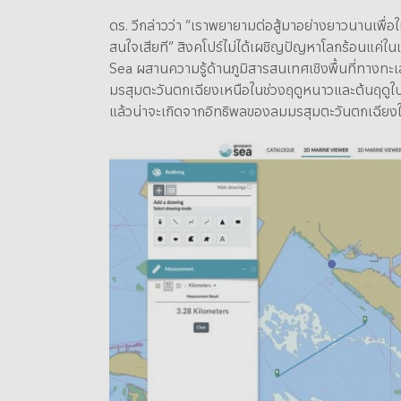
ดร. วีกล่าวว่า “เราพยายามต่อสู้มาอย่างยาวนานเพื่อ
สนใจเสียที” สิงคโปร์ไม่ได้เผชิญปัญหาโลกร้อนแค่ในเรื่
Sea ผสานความรู้ด้านภูมิสารสนเทศเชิงพื้นที่ทางทะเลจ
มรสุมตะวันตกเฉียงเหนือในช่วงฤดูหนาวและต้นฤดูใบไม้
แล้วน่าจะเกิดจากอิทธิพลของลมมรสุมตะวันตกเฉียงใต