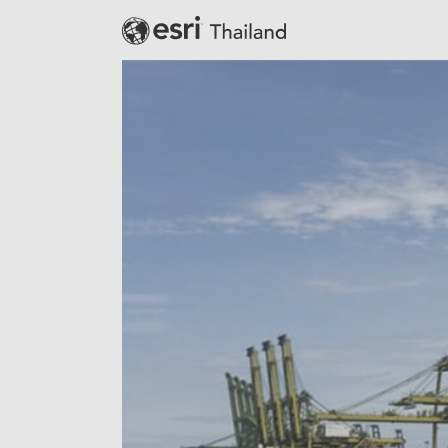
Banking
Defense
Education
Government
Public Safety
Real Estate
Retail
Smart City