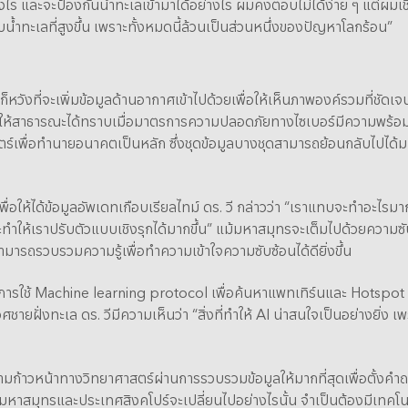
ย่างไร และจะป้องกันน้ำทะเลเข้ามาได้อย่างไร ผมคงตอบไม่ได้ง่าย ๆ แต่ผมเช
้ำทะเลที่สูงขึ้น เพราะทั้งหมดนี้ล้วนเป็นส่วนหนึ่งของปัญหาโลกร้อน”
วังที่จะเพิ่มข้อมูลด้านอากาศเข้าไปด้วยเพื่อให้เห็นภาพองค์รวมที่ชัดเจนยิ
ให้สาธารณะได้ทราบเมื่อมาตรการความปลอดภัยทางไซเบอร์มีความพร้อมม
ตร์เพื่อทำนายอนาคตเป็นหลัก ซึ่งชุดข้อมูลบางชุดสามารถย้อนกลับไปได้มากถ
เพื่อให้ได้ข้อมูลอัพเดทเกือบเรียลไทม์ ดร. วี กล่าวว่า “เราแทบจะทำอะไร
และทำให้เราปรับตัวแบบเชิงรุกได้มากขึ้น” แม้มหาสมุทรจะเต็มไปด้วยคว
ารถรวบรวมความรู้เพื่อทำความเข้าใจความซับซ้อนได้ดียิ่งขึ้น
ารใช้ Machine learning protocol เพื่อค้นหาแพทเทิร์นและ Hotspot ต่
่งทะเล ดร. วีมีความเห็นว่า “สิ่งที่ทำให้ AI น่าสนใจเป็นอย่างยิ่ง เพราะ
้าวหน้าทางวิทยาศาสตร์ผ่านการรวบรวมข้อมูลให้มากที่สุดเพื่อตั้งคำถา
างมหาสมุทรและประเทศสิงคโปร์จะเปลี่ยนไปอย่างไรนั้น จำเป็นต้องมีเทคโนโ