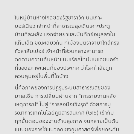
ในหมู่บ้านห่างไกลของรัฐซาราวัก บนเกาะ
บอร์เนียว เจ้าหน้าที่สาธารณสุขเดินเคาะประตู
บ้านทีละหลัง แจกจ่ายยาและบันทึกข้อมูลลงใน
แท็บเล็ต ขณะเดียวกัน ที่เมืองปุตราจายาใกล้กรุง
กัวลาลัมเปอร์ เจ้าหน้าที่ส่วนกลางสามารถ
ติดตามความคืบหน้าแบบเรียลไทม์บนแดชบอร์ด
ที่แสดงภาพแผนที่ของประเทศ ว่าโรคกำลังถูก
ควบคุมอยู่ในพื้นที่ใดบ้าง
นี่คือภาพของการปฏิรูประบบสาธารณสุขของ
มาเลเซีย การเปลี่ยนผ่านจาก “การรายงานหลัง
เหตุการณ์” ไปสู่ “การลงมือเชิงรุก” ด้วยการบู
รณาการเทคโนโลยีภูมิสารสนเทศ (GIS) เข้ากับ
ทุกขั้นตอนของงานด้านสุขภาพ จนกลายเป็นต้น
แบบของการใช้แนวคิดเชิงภูมิศาสตร์เพื่อยกระดับ