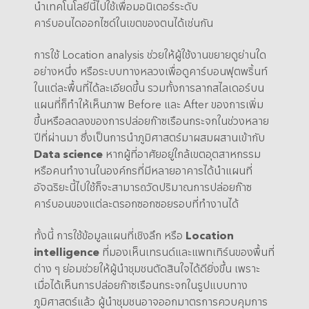
นำเทคโนโลยีนี้ไปใช้เพื่อมอนิเตอร์ระดับ
คาร์บอนไดออกไซด์ในเขตของตนได้เช่นกัน
การใช้ Location analysis ช่วยให้ผู้ใช้งานขยายดูย่านใด
อย่างหนึ่ง หรือระบบทางหลวงเพื่อดูคาร์บอนฟุตพริ้นท์
ในแต่ละพื้นที่ได้ละเอียดขึ้น รวมทั้งการลากสไลเดอร์บน
แผนที่ก็ทำให้เห็นภาพ Before และ After ของการเพิ่ม
ขึ้นหรือลดลงของการปล่อยก๊าซเรือนกระจกในช่วงหลาย
ปีที่ผ่านมา ซึ่งเป็นการนำภูมิศาสตร์มาผสมผสานเข้ากับ
Data science
หากผู้ที่อาศัยอยู่ใกล้เขตอุตสาหกรรม
หรือคนทำงานในองค์กรที่มีหลายอาคารได้นำแผนที่
อัจฉริยะนี้ไปใช้ก็จะสามารถวัดปริมาณการปล่อยก๊าซ
คาร์บอนของแต่ละตรอกซอกซอยรอบที่ทำงานได้
ทั้งนี้ การใช้ข้อมูลแผนที่เชิงลึก หรือ
Location
intelligence
ที่มองเห็นเทรนด์และแพทเทิร์นของพื้นที่
ต่าง ๆ ย่อมช่วยให้ผู้นำชุมชนตัดสินใจได้ดียิ่งขึ้น เพราะ
เมื่อได้เห็นการปล่อยก๊าซเรือนกระจกในรูปแบบทาง
ภูมิศาสตร์แล้ว ผู้นำชุมชนอาจออกมาตรการควบคุมการ