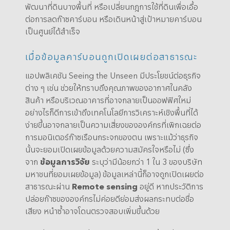
พัฒนาที่ดินบางพื้นที่ หรือเปลี่ยนกฎการใช้ที่ดินเพื่อเอื้อ
ต่อการลดก๊าซคาร์บอน หรือเดินหน้าสู่เป้าหมายคาร์บอน
เป็นศูนย์ได้สำเร็จ
เมื่อข้อมูลคาร์บอนถูกเปิดเผยต่อสาธารณะ
แอปพลิเคชัน Seeing the Unseen มีประโยชน์ต่อธุรกิจ
ต่าง ๆ เช่น ช่วยให้ทราบถึงคุณภาพของอากาศในคลัง
สินค้า หรือบริเวณอาคารที่อาจกลายเป็นออฟฟิศใหม่
อย่างไรก็ดีการเข้าถึงเทคโนโลยีการวิเคราะห์เชิงพื้นที่ได้
ง่ายขึ้นอาจกลายเป็นความเสี่ยงขององค์กรที่เพิกเฉยต่อ
การมอนิเตอร์ก๊าซเรือนกระจกของตน เพราะแม้ว่าธุรกิจ
นั้นจะยอมเปิดเผยข้อมูลด้วยความสมัครใจหรือไม่ (ซึ่ง
จาก
ข้อมูลการวิจัย
ระบุว่ามีน้อยกว่า 1 ใน 3 ของบริษัท
มหาชนที่ยอมเผยข้อมูล) ข้อมูลเหล่านี้ก็อาจถูกเปิดเผยต่อ
สาธารณะผ่าน
Remote sensing
อยู่ดี หากประวัติการ
ปล่อยก๊าซขององค์กรไม่ค่อยดีย่อมส่งผลกระทบต่อชื่อ
เสียง หนำซ้ำอาจโดนตรวจสอบเพิ่มขึ้นด้วย