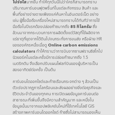
โปร่งใส
มากขึ้น ทำให้ทุกวันนี้ไม่ว่าใครก็สามารถทราบ
ปริมาณคาร์บอนฟุตพริ้นท์ในแต่ละกิจกรรม สินค้า และ
พื้นที่อย่างง่ายดายเพียงแค่ค้นหาในอินเตอร์เน็ต อย่าง
เช่น ผู้ซื้อมือถือเครื่องใหม่สามารถทราบได้ทันทีว่าการใช้
มือถือในปีแรกต้องปล่อยก๊าซมากถึง
85 กิโลกรัม
ซึ่ง
ล้วนมาจากกระบวนการการผลิตตั้งแต่วัสดุที่ใช้ผลิตจาก
แร่ธาตุที่ขุดจากใต้ดินไปจนกระทั่งการขนส่ง หรือฝ่าย HR
ขององค์กรหนึ่งเมื่อดู
Online carbon emissions
calculators
ทำให้ทราบว่าการบินจากซานฟรานซิสโกไป
นิวยอร์คในแต่ละครั้งมีการปล่อยก๊าซมากถึง 1.5
เมตริกตัน จึงเลือกปรับแผนไฟลท์บินของผู้บริหารเป็น
สองอาทิตย์ต่อครั้ง เป็นต้น
คาร์บอนไดออกไซด์และก๊าซเรือนกระจกต่าง ๆ ล้วนเป็น
ตัวเร่งปรากฏการโลกร้อนและส่งผลอย่างยิ่งต่อธุรกิจและ
ชีวิตประจำวันของทุกคน การเปิดเผยข้อมูลคาร์บอนต่อ
สาธารณะที่เพิ่มขึ้นจึงมีความสำคัญมาก และหนึ่งใน
ข้อมูลนั้นมาจากแอปพลิเคชันใหม่ที่ใช้เทคโนโลยี GIS
สร้างภาพคาร์บอนไดออกไซด์ ก๊าซซึ่งไม่สามารถมองเห็น