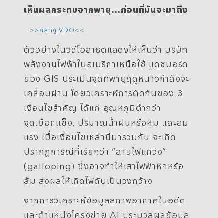
เห็นผลกระทบจากพายุ…ก่อนที่มันจะมาถึง
>>คลิกดู VDO<<
ตัวอย่างในวิดีโอสาธิตแสดงให้เห็นว่า บริษัท
พลังงานไฟฟ้าในอเมริกาเหนือใช้ แดชบอร์ด
ของ GIS ประเมินจุดที่พายุฤดูหนาวกำลังจะ
เคลื่อนผ่าน โดยวิเคราะห์การตัดกันของ 3
เงื่อนไขสำคัญ ได้แก่ อุณหภูมิต่ำกว่า
จุดเยือกแข็ง, ปริมาณน้ำฝนหรือหิม และลม
แรง เมื่อเงื่อนไขเหล่านี้มารวมกัน จะเกิด
ปรากฏการณ์ที่เรียกว่า “สายไฟแกว่ง”
(galloping) ซึ่งอาจทำให้เสาไฟฟ้าหักหรือ
ล้ม ส่งผลให้เกิดไฟดับเป็นวงกว้าง
จากการวิเคราะห์ข้อมูลสภาพอากาศในอดีต
และตำแหน่งโครงข่าย AI ประมวลผลข้อมูล