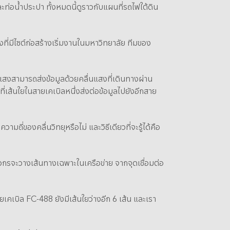
ท่อน้ำประปา ทั้งหมดนี้ดูราวกับแผนที่รถไฟใต้ดิน
ที่มีไซต์ก่อสร้างเริ่มงานในมหาวิทยาลัย ทีมของ
ำแสงสามารถส่งข้อมูลด้วยคลื่นแสงที่เดินทางผ่าน
่เส้นใยในสายเคเบิลหนึ่งส่งต่อข้อมูลไปยังอีกสาย
่ของคลื่นวิทยุหรือไม่ และวิธีเดียวที่จะรู้ได้คือ
วิศวกรจะวางเส้นทางเฉพาะในเครือข่าย จากจุดเชื่อมต่อ
เคเบิล FC-488 ยังมีเส้นใยว่างอีก 6 เส้น และเรา