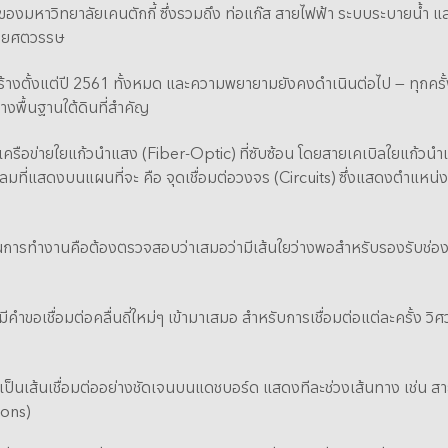
องมหาวิทยาลัยเคนตักกี้ ซึ่งรวมถึง ท่อแก๊ส สายไฟฟ้า ระบบระบายน้ำ และ
ลายศตวรรษ
สร้างตั้งแต่ปี 2561 ทั้งหมด และความพยายามยังคงดำเนินต่อไป — ทุกครั้ง
้างพื้นฐานใต้ดินที่สำคัญ
ช้ เครือข่ายใยแก้วนำแสง (Fiber-Optic) ที่ซับซ้อน โดยสายเคเบิลใยแก้วน
ที่แสดงบนแผนที่จะ คือ จุดเชื่อมต่อวงจร (Circuits) ซึ่งแสดงตำแหน่งที
นการทำงานคือต้องตรวจสอบว่าเสมอว่ามีเส้นใยว่างพอสำหรับรองรับช่องความถี
 มีคำขอเชื่อมต่อคลื่นถี่ใหม่ๆ เข้ามาเสมอ สำหรับการเชื่อมต่อแต่ละครั้ง 
นเป็นเส้นเชื่อมต่ออย่างชัดเจนบนแดชบอร์ด แสดงทีละช่วงเส้นทาง เช่น สาย
ions)