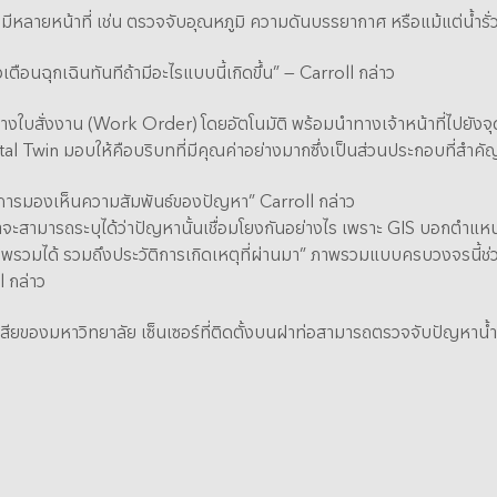
n มีหลายหน้าที่ เช่น ตรวจจับอุณหภูมิ ความดันบรรยากาศ หรือแม้แต่น้ำร
ตือนฉุกเฉินทันทีถ้ามีอะไรแบบนี้เกิดขึ้น” — Carroll กล่าว
างใบสั่งงาน (Work Order) โดยอัตโนมัติ พร้อมนำทางเจ้าหน้าที่ไปยังจุดที
gital Twin มอบให้คือบริบทที่มีคุณค่าอย่างมากซึ่งเป็นส่วนประกอบที่สำ
 คือการมองเห็นความสัมพันธ์ของปัญหา” Carroll กล่าว
 เราจะสามารถระบุได้ว่าปัญหานั้นเชื่อมโยงกันอย่างไร เพราะ GIS บอกตำแ
าพรวมได้ รวมถึงประวัติการเกิดเหตุที่ผ่านมา” ภาพรวมแบบครบวงจรนี
l กล่าว
สียของมหาวิทยาลัย เซ็นเซอร์ที่ติดตั้งบนฝาท่อสามารถตรวจจับปัญหาน้ำ