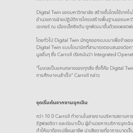
Digital Twin ของมหาวิทยาลัย สร้างขึ้นโดยใช้เทคโ
อำนวยการฝ่ายปฏิบัติการโครงสร้างพื้นฐานของมหาวิ
เอเคอร์ ณ เมืองเล็กซิงตัน ถูกพัฒนาขึ้นด้วยแพลตฟอ
โดยทั่วไป Digital Twin มักถูกออกแบบมาเพื่อจำลองก
Digital Twin แบบไดนามิกที่สามารถตอบสนองต่อการเป
มูลอื่นๆ ซึ่ง Carroll เรียกมันว่า Integrated O
“โมเดลเป็นแกนกลางของทุกสิ่ง ซึ่งก็คือ Digital Twi
การศึกษาจนสำเร็จ” Carroll กล่าว
จุดเริ่มต้นจากงานฉุกเฉิน
กว่า 10 ปี Carroll ทำงานในสายงานบริหารสถานการณ
รัฐฟลอริดา และต่อมาเป็น ผู้อำนวยการบริการฉุกเ
ทำให้เขาต้องเปลี่ยนอาชีพ น่าเสียดายที่อาการบาด