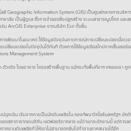
นโลยี Geographic Information System (GIS) เป็นศูนย์กลางการบริหารจ
ทยาลัย เป็นผู้ดูแล ซึ่งการจำลองสิ่งปลูกสร้าง ระบบสาธารณูปโภค และ
ร์ม ArcGIS Enterprise จากบริษัท Esri ทั้งสิ้น
ารพัฒนาในอนาคต ใช้ข้อมูลปัจจุบันคาดการณ์การเปลี่ยนแปลงเมื่อเวลาผ่า
ลี่ยนแปลงในปัจจุบันได้ทันที ด้วยการใช้ข้อมูลเรียลไทม์จากเซ็นเซอร์
perations Management System
n ตัวจริง โดยอาคาร โครงสร้างพื้นฐาน แม้กระทั่งพื้นที่อากาศของเรา ถูก
์ฉุกเฉิน เริ่มจากการเป็นนักดับเพลิงใน กองทัพนาวิกโยธินสหรัฐฯ นั
ฉินของสภากาชาดอเมริกัน เขตฟลอริดากลาง แม้ว่าเขาจะรักงานนี้ แต่ก
เจ็บจากงานดับเพลิงทำให้เขาไม่สามารถกลับไปทำงานภาคสนามได้อีก