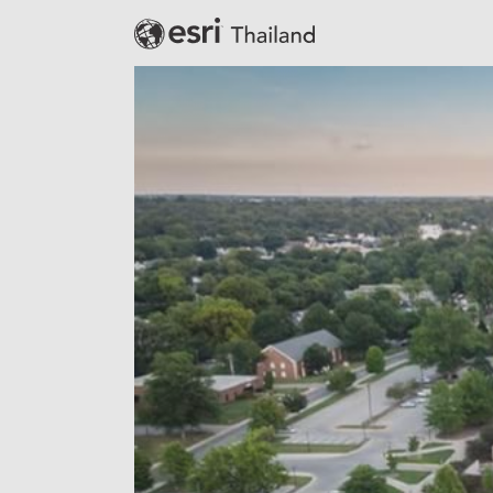
Banking
Defense
Education
Government
Public Safety
Real Estate
Retail
Smart City