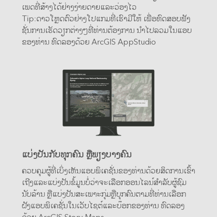
ເພດທີ່ສ້າງໄດ້ຢ່າງງ່າຍດາຍແລະວ່ອງໄວ
Tip:ດາວໂຫຼດຕົວຢ່າງໂປແກມທີ່ເຮົາມີໃຫ້ ເພື່ອທົດສອບຟັງ
ຊັ່ນການເຮັດວຽກຕ່າງໆທີ່ທ່ານຕ້ອງການ ນຳໄປລວມໃນແອບ
ຂອງທ່ານ ທົດລອງດ້ວຍ ArcGIS AppStudio
ແບ່ງປັນກັບທຸກຄົນ ຫຼືພຽງບາງຄົນ
ຄວບຄຸມຜູ້ທີ່ເບິ່ງເຫັນແອບພິເຄຊັ່ນຂອງທ່ານດ້ວຍສິດການເຂົ້າ
ເຖີງແລະແບ່ງປັນຂໍ້ມູນບໍ່ວ່າຈະເລືອກອອນໄລນ໌ສຳລັບຜູ້ຊົມ
ນັບລ້ານ ຫຼືແບ່ງປັນສະເພາະກຸ່ມຫຼືບຸກຄົນຕາມທີ່ທ່ານເລືອກ
ຝັງແອບພິເຄຊັ່ນໃນເວັບໄຊຕ໌ແລະບ໊ອກຂອງທ່ານ ທົດລອງ
ດ້ວຍ ArcGIS Story Maps