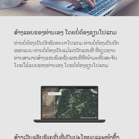
ສ້າງແອບຂອງທ່ານເອງ ໂດຍບໍ່ຕ້ອງຂຽນໂປແກມ
ທ່ານບໍ່ຕ້ອງເປັນນັກພັດທະນາໂປແກມ ທ່ານບໍ່ຕ້ອງເປັນນັກ
ອອກແບບ ທ່ານບໍ່ຕ້ອງເປັນແມ້ແຕ່ນັກແຜນທີ່ ທີ່ຊ່ຽວຊານ
ທ່ານສາມາດສ້າງແອບພິເຄຊັ່ນແຜນທີ່ທີ່ໜ້າມະຫັດສະຈັນ
ໂດຍໃຊ້ແບນຂອງທ່ານເອງ ໂດຍບໍ່ຕ້ອງຂຽນໂປແກມ
ສ້າງເວັບແອັບພິເຄຊັ່ນທີ່ເປັນປະໂຫຍດແລະໜ້າທຶ້ງ