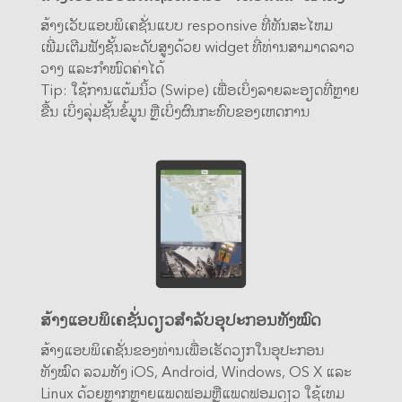
ສ້າງເວັບແອບພິເຄຊັ່ນແບບ responsive ທີ່ທັນສະໄຫມ
ເພີ່ມເຕີມຟັງຊັ້ນລະດັບສູງດ້ວຍ widget ທີ່ທ່ານສາມາດລາວ
ວາງ ແລະກຳໜົດຄ່າໄດ້
Tip: ໃຊ້ການແຕ້ມນິ້ວ (Swipe) ເພື່ອເບິ່ງລາຍລະອຽດທີ່ຫຼາຍ
ຂື້ນ ເບິ່ງລຸ່ມຊັ້ນຂໍ້ມູນ ຫຼືເບິ່ງຜົນກະທົບຂອງເຫດການ
ສ້າງແອບພິເຄຊັ່ນດຽວສຳລັບອຸປະກອນທັງໝົດ
ສ້າງແອບພິເຄຊັ່ນຂອງທ່ານເພື່ອເຮັດວຽກໃນອຸປະກອນ
ທັງໝົດ ລວມທັງ iOS, Android, Windows, OS X ແລະ
Linux ດ້ວຍຫຼາກຫຼາຍແພດຟອມຫຼືແພດຟອມດຽວ ໃຊ້ເທມ