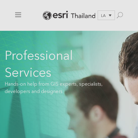
LA
Professional
Services
Hands-on help from GIS experts, specialists,
developers and designers